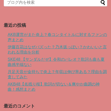
When autocomplete results are available use up and down arro
最近の投稿
AKB運営がまた炎上？春コンタイトルに対するファンの
声まとめ
伊藤百花はなぜバズった？乃木坂っぽい？かわいいと言
われる理由を分析
SKE48 【サンダルだぜ】令和のパレオ？歌詞も曲も夏
曲感半端ない
月足天音が金持ちで炎上？年収は伸び率ある？理由を調
査してみた
AKB48【名残り桜】歌詞が切ない＆爽やか曲調の神
曲！感想まとめ
最近のコメント