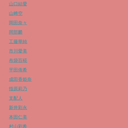
山口結愛
山﨑空
岡田奈々
岡部麟
工藤華純
市川愛美
布袋百椛
平田侑希
成田香姫奈
指原莉乃
支配人
新井彩永
本田仁美
村山彩希