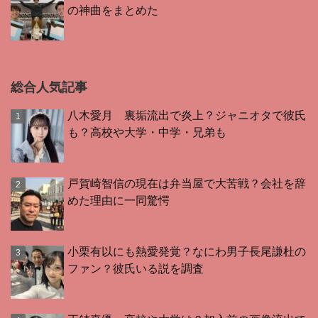
の神曲をまとめた
総合人気記事
八木愛月 裏垢流出で炎上？ジャニオタで彼氏
も？高校や大学・中学・兄弟も
戸賀崎智信の現在は弁当屋で大苦戦？会社を辞
めた理由に一同驚愕
小栗有以にも熱愛発覚？なにわ男子長尾謙杜の
ファン？彼氏いる説を調査