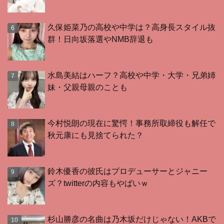
久保姫菜乃の高校や中学は？高身長スタイル抜
群！日向坂落選やNMB辞退も
水島美結はハーフ？高校や中学・大学・兄弟姉
妹・父親母親のことも
今村悦朗の現在に驚愕！事務所取締役も解任で
秋元康にも見捨てられた？
鈴木優香の彼氏はプロデューサーとジャニー
ズ？twitterの内容もやばいｗ
杉山勝彦の名曲は乃木坂だけじゃない！AKBで