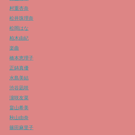
村重杏奈
松井珠理奈
松岡はな
柏木由紀
楽曲
橋本恵理子
正鋳真優
水島美結
渋谷凪咲
濵咲友菜
畠山希美
秋山由奈
篠田麻里子