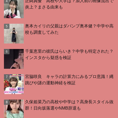
正鋳真優 高校や大学は？加入前の画像流出で
炎上？まさる由来も
奥本カイリの父親はダパンプ奥本健？中学や高
校も調査してみた
千葉恵里の彼氏はらいき？中学も特定された？
インスタから疑惑を検証
宮脇咲良 キャラの計算力にみるプロ意識！縄
跳びや謎の運動神経を検証
久保姫菜乃の高校や中学は？高身長スタイル抜
群！日向坂落選やNMB辞退も