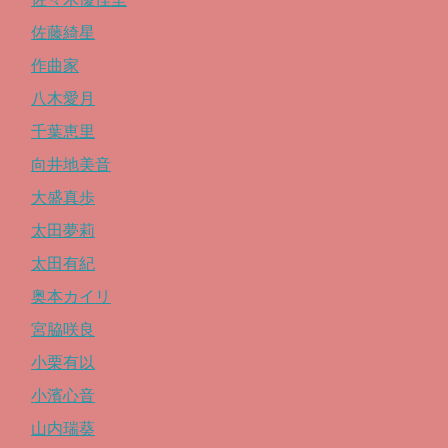
佐藤綺星
作曲家
八木愛月
千葉恵里
向井地美音
大盛真歩
太田夢莉
太田有紀
奥本カイリ
宮脇咲良
小栗有以
小濱心音
山内瑞葵