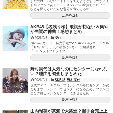
まだ売れていないアイドルを支えようとするのがアイ
ドルファンである一方、メンバーの金持ちエピソード
などを聞くといろんな意見が出てくるの...
記事を読む
AKB48【名残り桜】歌詞が切ない＆爽や
か曲調の神曲！感想まとめ
2026/2/3
楽曲
2026年2月25日に発売予定のAKB48の67枚目シングル
「名残り桜」。その音源が2月2日に解禁され、
「CDTVライブ ! ライブ...
記事を読む
野村実代は人気なのにセンターになれな
い？理由を調査しまとめた
2026/2/1
SKE48
,
野村実代
現代のアイドルグループはシングル毎にセンターが変
わります。メンバーでセンターになるため、ファンは
自分の推しメンをセンターにさせるため...
記事を読む
山内瑞葵が茶髪で大躍進？握手会売上上