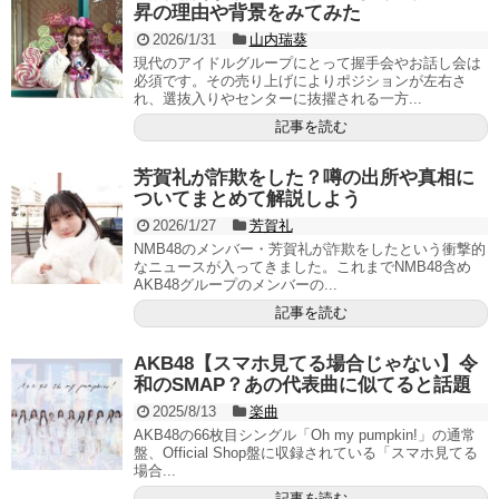
昇の理由や背景をみてみた
2026/1/31
山内瑞葵
現代のアイドルグループにとって握手会やお話し会は
必須です。その売り上げによりポジションが左右さ
れ、選抜入りやセンターに抜擢される一方...
記事を読む
芳賀礼が詐欺をした？噂の出所や真相に
ついてまとめて解説しよう
2026/1/27
芳賀礼
NMB48のメンバー・芳賀礼が詐欺をしたという衝撃的
なニュースが入ってきました。これまでNMB48含め
AKB48グループのメンバーの...
記事を読む
AKB48【スマホ見てる場合じゃない】令
和のSMAP？あの代表曲に似てると話題
2025/8/13
楽曲
AKB48の66枚目シングル「Oh my pumpkin!」の通常
盤、Official Shop盤に収録されている「スマホ見てる
場合...
記事を読む