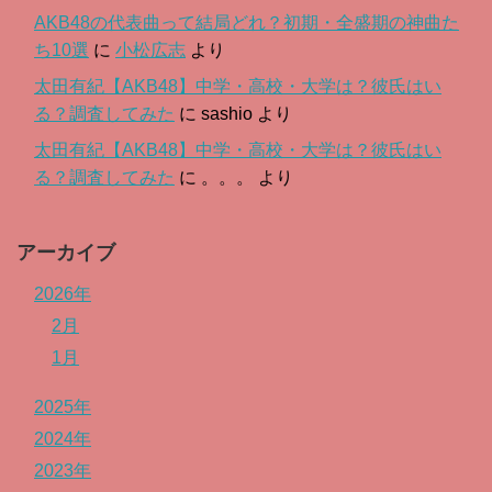
AKB48の代表曲って結局どれ？初期・全盛期の神曲た
ち10選
に
小松広志
より
太田有紀【AKB48】中学・高校・大学は？彼氏はい
る？調査してみた
に
sashio
より
太田有紀【AKB48】中学・高校・大学は？彼氏はい
る？調査してみた
に
。。。
より
アーカイブ
2026年
2月
1月
2025年
2024年
2023年