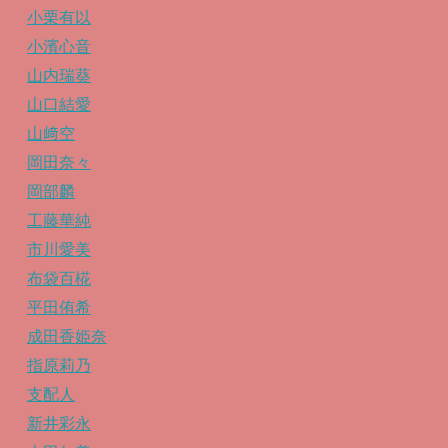
小栗有以
小濱心音
山内瑞葵
山口結愛
山﨑空
岡田奈々
岡部麟
工藤華純
市川愛美
布袋百椛
平田侑希
成田香姫奈
指原莉乃
支配人
新井彩永