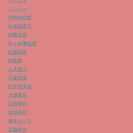
イベント
メンバー
中西智代梨
久保姫菜乃
伊藤百花
佐々木優佳里
佐藤綺星
作曲家
八木愛月
千葉恵里
向井地美音
大盛真歩
太田夢莉
太田有紀
奥本カイリ
宮脇咲良