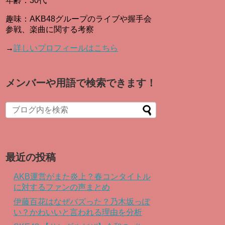
年齢：30代
趣味：AKB48グループのライブや握手会
参戦、楽曲に関する考察
→
詳しいプロフィールはこちら
メンバーや用語で検索できます！
When autocomplete results are available use up and down arro
最近の投稿
AKB運営がまた炎上？春コンタイトル
に対するファンの声まとめ
伊藤百花はなぜバズった？乃木坂っぽ
い？かわいいと言われる理由を分析