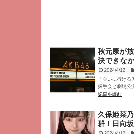
秋元康が放
決できな
2024/4/12
「会いに行ける
握手会と劇場公演で
記事を読む
久保姫菜
群！日向坂
2024/4/12