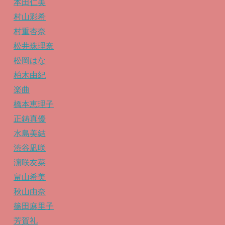
本田仁美
村山彩希
村重杏奈
松井珠理奈
松岡はな
柏木由紀
楽曲
橋本恵理子
正鋳真優
水島美結
渋谷凪咲
濵咲友菜
畠山希美
秋山由奈
篠田麻里子
芳賀礼