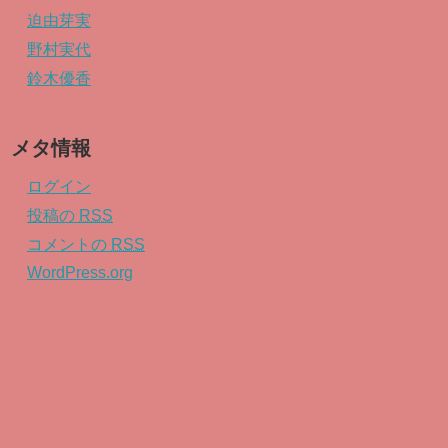
迫由芽実
野村実代
鈴木優香
メタ情報
ログイン
投稿の
RSS
コメントの
RSS
WordPress.org