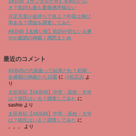
SKE48 【サンダルだぜ】令和のパレ
オ？歌詞も曲も夏曲感半端ない
月足天音が金持ちで炎上？年収は伸び
率ある？理由を調査してみた
AKB48【名残り桜】歌詞が切ない＆爽
やか曲調の神曲！感想まとめ
最近のコメント
AKB48の代表曲って結局どれ？初期・
全盛期の神曲たち10選
に
小松広志
よ
り
太田有紀【AKB48】中学・高校・大学
は？彼氏はいる？調査してみた
に
sashio
より
太田有紀【AKB48】中学・高校・大学
は？彼氏はいる？調査してみた
に
。。。
より