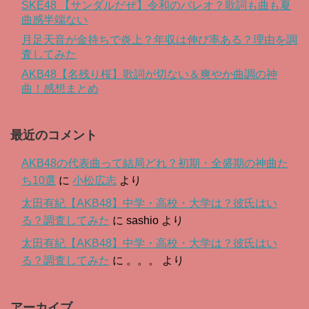
SKE48 【サンダルだぜ】令和のパレオ？歌詞も曲も夏
曲感半端ない
月足天音が金持ちで炎上？年収は伸び率ある？理由を調
査してみた
AKB48【名残り桜】歌詞が切ない＆爽やか曲調の神
曲！感想まとめ
最近のコメント
AKB48の代表曲って結局どれ？初期・全盛期の神曲た
ち10選
に
小松広志
より
太田有紀【AKB48】中学・高校・大学は？彼氏はい
る？調査してみた
に
sashio
より
太田有紀【AKB48】中学・高校・大学は？彼氏はい
る？調査してみた
に
。。。
より
アーカイブ