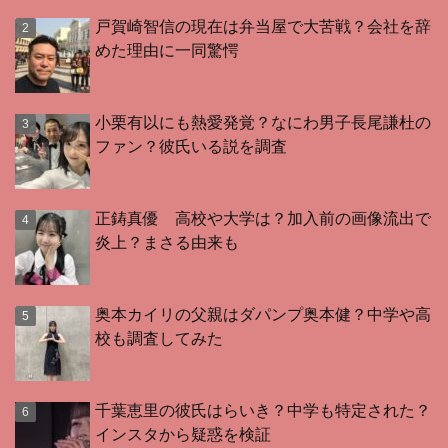
戸賀崎智信の現在は弁当屋で大苦戦？会社を辞
めた理由に一同驚愕
小栗有以にも熱愛発覚？なにわ男子長尾謙杜の
ファン？彼氏いる説を調査
正鋳真優 高校や大学は？加入前の画像流出で
炎上？まさる由来も
奥本カイリの父親はダパンプ奥本健？中学や高
校も調査してみた
千葉恵里の彼氏はらいき？中学も特定された？
インスタから疑惑を検証