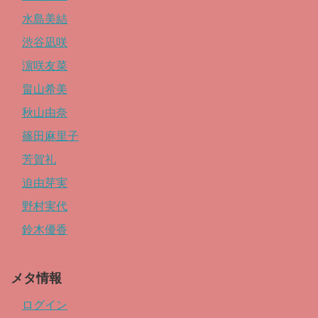
水島美結
渋谷凪咲
濵咲友菜
畠山希美
秋山由奈
篠田麻里子
芳賀礼
迫由芽実
野村実代
鈴木優香
メタ情報
ログイン