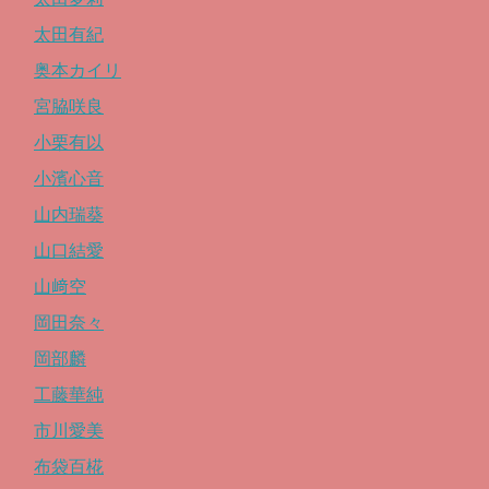
太田有紀
奥本カイリ
宮脇咲良
小栗有以
小濱心音
山内瑞葵
山口結愛
山﨑空
岡田奈々
岡部麟
工藤華純
市川愛美
布袋百椛