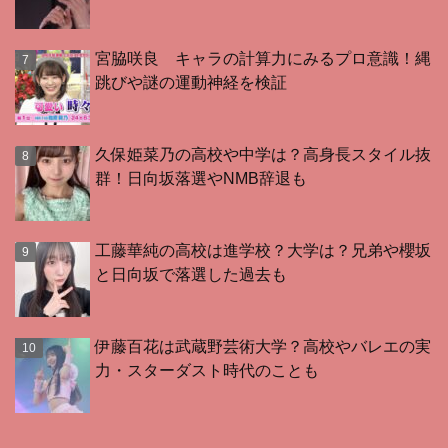
宮脇咲良 キャラの計算力にみるプロ意識！縄
跳びや謎の運動神経を検証
久保姫菜乃の高校や中学は？高身長スタイル抜
群！日向坂落選やNMB辞退も
工藤華純の高校は進学校？大学は？兄弟や櫻坂
と日向坂で落選した過去も
伊藤百花は武蔵野芸術大学？高校やバレエの実
力・スターダスト時代のことも