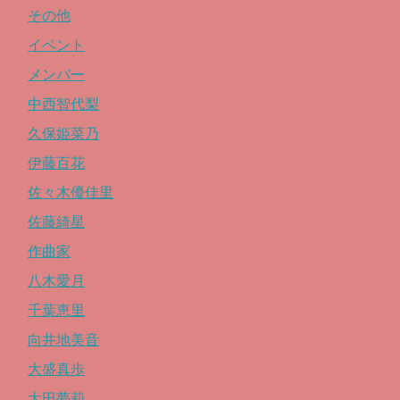
その他
イベント
メンバー
中西智代梨
久保姫菜乃
伊藤百花
佐々木優佳里
佐藤綺星
作曲家
八木愛月
千葉恵里
向井地美音
大盛真歩
太田夢莉