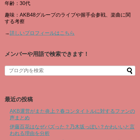
年齢：30代
趣味：AKB48グループのライブや握手会参戦、楽曲に関
する考察
→
詳しいプロフィールはこちら
メンバーや用語で検索できます！
When autocomplete results are available use up and down arro
最近の投稿
AKB運営がまた炎上？春コンタイトルに対するファンの
声まとめ
伊藤百花はなぜバズった？乃木坂っぽい？かわいいと言
われる理由を分析