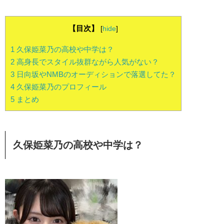
【目次】
[
hide
]
1
久保姫菜乃の高校や中学は？
2
高身長でスタイル抜群ながら人気がない？
3
日向坂やNMBのオーディションで落選してた？
4
久保姫菜乃のプロフィール
5
まとめ
久保姫菜乃の高校や中学は？