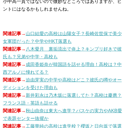
小中高一貫ではないので微妙なところではありますが、ヒ
ントにはなるかもしれませんね。
関連記事→
山口結愛の高校は山陽女子？長崎佐世保で美少
女軍団だった？中学やHKT落選も
関連記事→
八木愛月 裏垢流出で炎上？キンプリ好きで彼
氏も？兄弟や中学・高校も
関連記事→
成田香姫奈が韓国語を話せる理由！高校は？中
西アルノに憧れてる？
関連記事→
迫由芽実の中学や高校はどこ？彼氏の噂やオー
ディションを受けた理由も
関連記事→
新井彩永は乃木坂に落選してた？高校は慶應？
フランス語・英語も話せる
関連記事→
秋山由奈は東大へ進学？バスケの実力やAKB愛
で表題センター抜擢か
関連記事→
工藤華純の高校は進学校？櫻坂と日向坂で落選