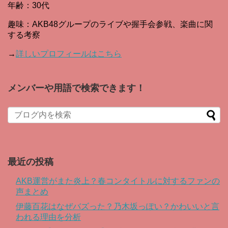
年齢：30代
趣味：AKB48グループのライブや握手会参戦、楽曲に関
する考察
→
詳しいプロフィールはこちら
メンバーや用語で検索できます！
When autocomplete results are available use up and down arro
最近の投稿
AKB運営がまた炎上？春コンタイトルに対するファンの
声まとめ
伊藤百花はなぜバズった？乃木坂っぽい？かわいいと言
われる理由を分析