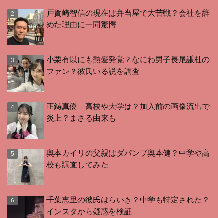
戸賀崎智信の現在は弁当屋で大苦戦？会社を辞
めた理由に一同驚愕
小栗有以にも熱愛発覚？なにわ男子長尾謙杜の
ファン？彼氏いる説を調査
正鋳真優 高校や大学は？加入前の画像流出で
炎上？まさる由来も
奥本カイリの父親はダパンプ奥本健？中学や高
校も調査してみた
千葉恵里の彼氏はらいき？中学も特定された？
インスタから疑惑を検証