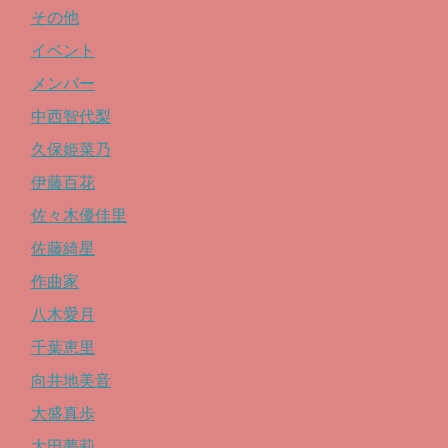
その他
イベント
メンバー
中西智代梨
久保姫菜乃
伊藤百花
佐々木優佳里
佐藤綺星
作曲家
八木愛月
千葉恵里
向井地美音
大盛真歩
太田夢莉