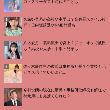
力・スターダスト時代のことも
久保姫菜乃の高校や中学は？高身長スタイル抜
群！日向坂落選やNMB辞退も
八木愛月 裏垢流出で炎上？ジャニオタで彼氏
も？高校や大学・中学・兄弟も
佐々木優佳里の彼氏は事務所社長？卒業後もハ
ピネス信じていいよね…
今村悦朗の現在に驚愕！事務所取締役も解任で
秋元康にも見捨てられた？