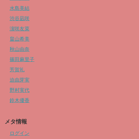
水島美結
渋谷凪咲
濵咲友菜
畠山希美
秋山由奈
篠田麻里子
芳賀礼
迫由芽実
野村実代
鈴木優香
メタ情報
ログイン