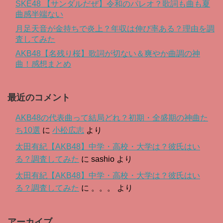
SKE48 【サンダルだぜ】令和のパレオ？歌詞も曲も夏
曲感半端ない
月足天音が金持ちで炎上？年収は伸び率ある？理由を調
査してみた
AKB48【名残り桜】歌詞が切ない＆爽やか曲調の神
曲！感想まとめ
最近のコメント
AKB48の代表曲って結局どれ？初期・全盛期の神曲た
ち10選
に
小松広志
より
太田有紀【AKB48】中学・高校・大学は？彼氏はい
る？調査してみた
に
sashio
より
太田有紀【AKB48】中学・高校・大学は？彼氏はい
る？調査してみた
に
。。。
より
アーカイブ