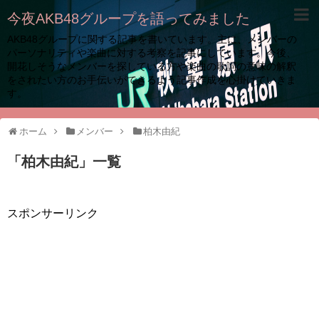
今夜AKB48グループを語ってみました
AKB48グループに関する記事を書いています。主に、メンバーの
パーソナリティや楽曲に対する考察を記事にしています。今後、
開花しそうなメンバーを探している方や楽曲の歌詞の意味の解釈
をされたい方のお手伝いができるよう記事作成を心掛けていきま
す。
ホーム
メンバー
柏木由紀
「
柏木由紀
」
一覧
スポンサーリンク