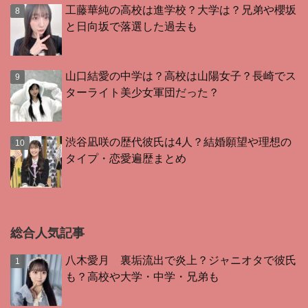
工藤華純の高校は進学校？大学は？兄弟や櫻坂
と日向坂で落選した過去も
山口結愛の中学は？高校は山陽女子？長崎でス
ターライト美少女軍団だった？
渋谷凪咲の歴代彼氏は4人？結婚願望や理想の
タイプ・恋愛遍歴まとめ
総合人気記事
八木愛月 裏垢流出で炎上？ジャニオタで彼氏
も？高校や大学・中学・兄弟も