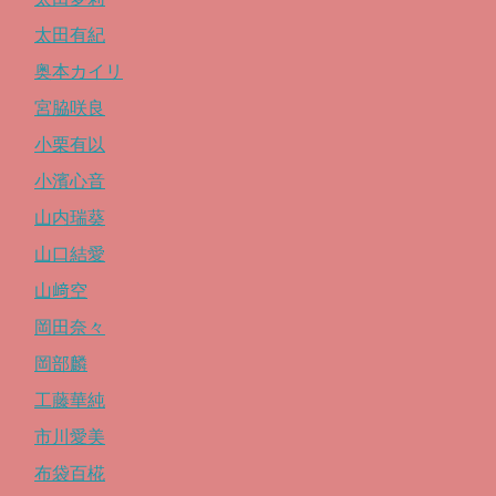
太田有紀
奥本カイリ
宮脇咲良
小栗有以
小濱心音
山内瑞葵
山口結愛
山﨑空
岡田奈々
岡部麟
工藤華純
市川愛美
布袋百椛