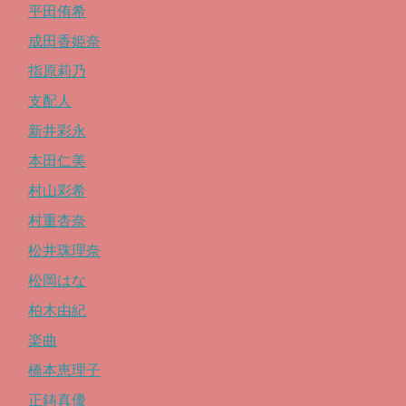
平田侑希
成田香姫奈
指原莉乃
支配人
新井彩永
本田仁美
村山彩希
村重杏奈
松井珠理奈
松岡はな
柏木由紀
楽曲
橋本恵理子
正鋳真優