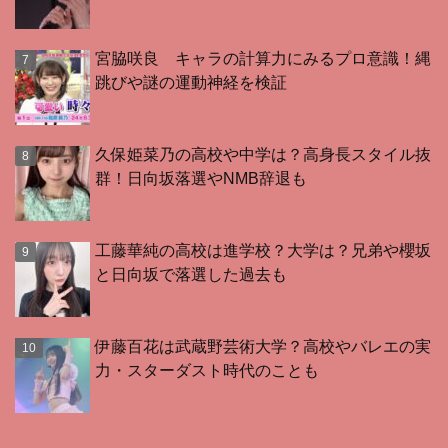
宮脇咲良 キャラの計算力にみるプロ意識！縄
跳びや謎の運動神経を検証
久保姫菜乃の高校や中学は？高身長スタイル抜
群！日向坂落選やNMB辞退も
工藤華純の高校は進学校？大学は？兄弟や櫻坂
と日向坂で落選した過去も
伊藤百花は武蔵野芸術大学？高校やバレエの実
力・スターダスト時代のことも