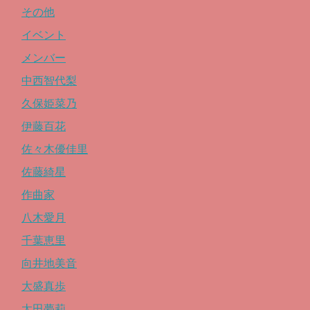
その他
イベント
メンバー
中西智代梨
久保姫菜乃
伊藤百花
佐々木優佳里
佐藤綺星
作曲家
八木愛月
千葉恵里
向井地美音
大盛真歩
太田夢莉