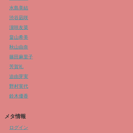
水島美結
渋谷凪咲
濵咲友菜
畠山希美
秋山由奈
篠田麻里子
芳賀礼
迫由芽実
野村実代
鈴木優香
メタ情報
ログイン