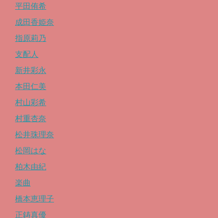
平田侑希
成田香姫奈
指原莉乃
支配人
新井彩永
本田仁美
村山彩希
村重杏奈
松井珠理奈
松岡はな
柏木由紀
楽曲
橋本恵理子
正鋳真優