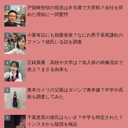
戸賀崎智信の現在は弁当屋で大苦戦？会社を辞
めた理由に一同驚愕
小栗有以にも熱愛発覚？なにわ男子長尾謙杜の
ファン？彼氏いる説を調査
正鋳真優 高校や大学は？加入前の画像流出で
炎上？まさる由来も
奥本カイリの父親はダパンプ奥本健？中学や高
校も調査してみた
千葉恵里の彼氏はらいき？中学も特定された？
インスタから疑惑を検証