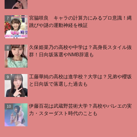
宮脇咲良 キャラの計算力にみるプロ意識！縄
跳びや謎の運動神経を検証
久保姫菜乃の高校や中学は？高身長スタイル抜
群！日向坂落選やNMB辞退も
工藤華純の高校は進学校？大学は？兄弟や櫻坂
と日向坂で落選した過去も
伊藤百花は武蔵野芸術大学？高校やバレエの実
力・スターダスト時代のことも