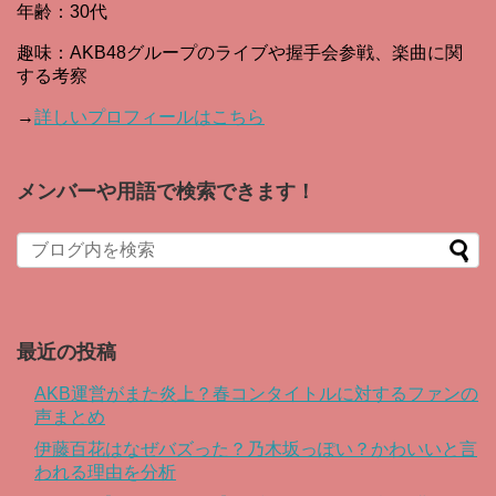
年齢：30代
趣味：AKB48グループのライブや握手会参戦、楽曲に関
する考察
→
詳しいプロフィールはこちら
メンバーや用語で検索できます！
When autocomplete results are available use up and down arro
最近の投稿
AKB運営がまた炎上？春コンタイトルに対するファンの
声まとめ
伊藤百花はなぜバズった？乃木坂っぽい？かわいいと言
われる理由を分析