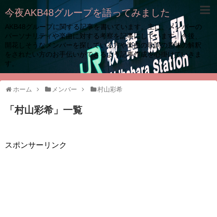
今夜AKB48グループを語ってみました
AKB48グループに関する記事を書いています。主に、メンバーの
パーソナリティや楽曲に対する考察を記事にしています。今後、
開花しそうなメンバーを探している方や楽曲の歌詞の意味の解釈
をされたい方のお手伝いができるよう記事作成を心掛けていきま
す。
ホーム
メンバー
村山彩希
「
村山彩希
」
一覧
スポンサーリンク