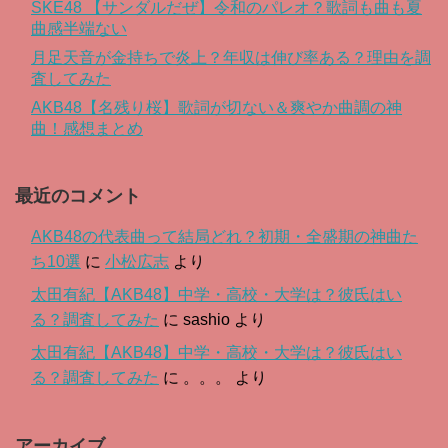
SKE48 【サンダルだぜ】令和のパレオ？歌詞も曲も夏
曲感半端ない
月足天音が金持ちで炎上？年収は伸び率ある？理由を調
査してみた
AKB48【名残り桜】歌詞が切ない＆爽やか曲調の神
曲！感想まとめ
最近のコメント
AKB48の代表曲って結局どれ？初期・全盛期の神曲た
ち10選
に
小松広志
より
太田有紀【AKB48】中学・高校・大学は？彼氏はい
る？調査してみた
に
sashio
より
太田有紀【AKB48】中学・高校・大学は？彼氏はい
る？調査してみた
に
。。。
より
アーカイブ