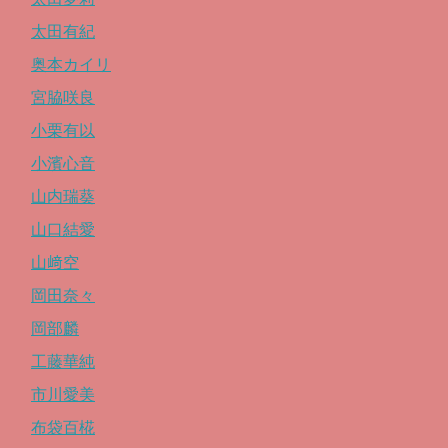
太田有紀
奥本カイリ
宮脇咲良
小栗有以
小濱心音
山内瑞葵
山口結愛
山﨑空
岡田奈々
岡部麟
工藤華純
市川愛美
布袋百椛