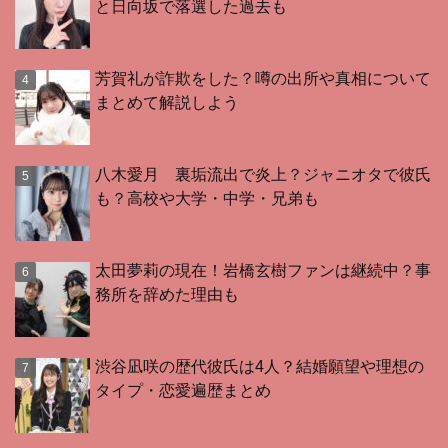
と日向坂で落選した過去も
芳賀礼が詐欺をした？噂の出所や真相について
まとめて解説しよう
八木愛月 裏垢流出で炎上？ジャニオタで彼氏
も？高校や大学・中学・兄弟も
太田夢莉の現在！岩橋玄樹ファンは継続中？事
務所を辞めた理由も
渋谷凪咲の歴代彼氏は4人？結婚願望や理想の
タイプ・恋愛遍歴まとめ