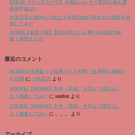
SKE48 【サンダルだぜ】令和のパレオ？歌詞も曲も夏
曲感半端ない
月足天音が金持ちで炎上？年収は伸び率ある？理由を調
査してみた
AKB48【名残り桜】歌詞が切ない＆爽やか曲調の神
曲！感想まとめ
最近のコメント
AKB48の代表曲って結局どれ？初期・全盛期の神曲た
ち10選
に
小松広志
より
太田有紀【AKB48】中学・高校・大学は？彼氏はい
る？調査してみた
に
sashio
より
太田有紀【AKB48】中学・高校・大学は？彼氏はい
る？調査してみた
に
。。。
より
アーカイブ