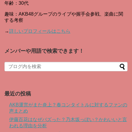
年齢：30代
趣味：AKB48グループのライブや握手会参戦、楽曲に関
する考察
→
詳しいプロフィールはこちら
メンバーや用語で検索できます！
When autocomplete results are available use up and down arro
最近の投稿
AKB運営がまた炎上？春コンタイトルに対するファンの
声まとめ
伊藤百花はなぜバズった？乃木坂っぽい？かわいいと言
われる理由を分析