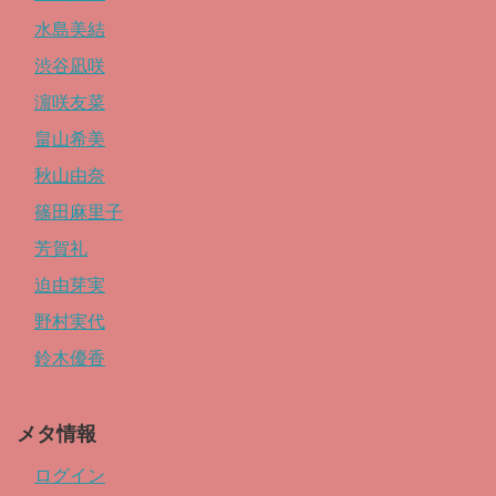
水島美結
渋谷凪咲
濵咲友菜
畠山希美
秋山由奈
篠田麻里子
芳賀礼
迫由芽実
野村実代
鈴木優香
メタ情報
ログイン