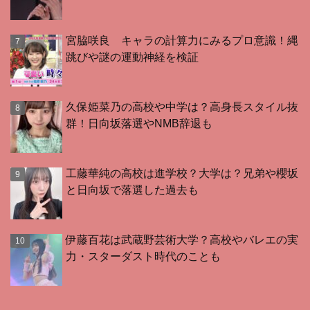
宮脇咲良 キャラの計算力にみるプロ意識！縄
跳びや謎の運動神経を検証
久保姫菜乃の高校や中学は？高身長スタイル抜
群！日向坂落選やNMB辞退も
工藤華純の高校は進学校？大学は？兄弟や櫻坂
と日向坂で落選した過去も
伊藤百花は武蔵野芸術大学？高校やバレエの実
力・スターダスト時代のことも