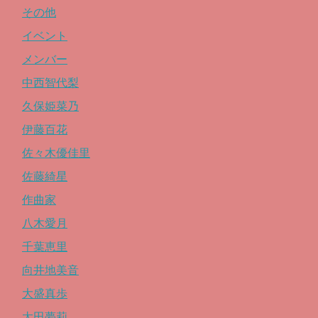
その他
イベント
メンバー
中西智代梨
久保姫菜乃
伊藤百花
佐々木優佳里
佐藤綺星
作曲家
八木愛月
千葉恵里
向井地美音
大盛真歩
太田夢莉