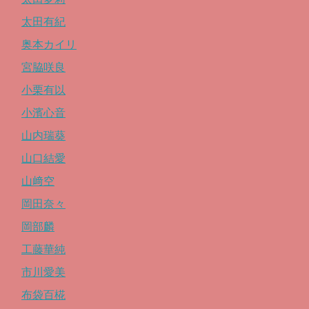
太田有紀
奥本カイリ
宮脇咲良
小栗有以
小濱心音
山内瑞葵
山口結愛
山﨑空
岡田奈々
岡部麟
工藤華純
市川愛美
布袋百椛