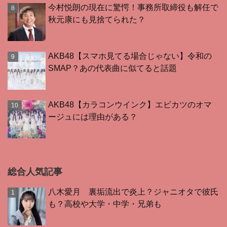
今村悦朗の現在に驚愕！事務所取締役も解任で
秋元康にも見捨てられた？
AKB48【スマホ見てる場合じゃない】令和の
SMAP？あの代表曲に似てると話題
AKB48【カラコンウインク】エビカツのオマ
ージュには理由がある？
総合人気記事
八木愛月 裏垢流出で炎上？ジャニオタで彼氏
も？高校や大学・中学・兄弟も