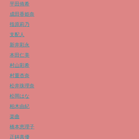
平田侑希
成田香姫奈
指原莉乃
支配人
新井彩永
本田仁美
村山彩希
村重杏奈
松井珠理奈
松岡はな
柏木由紀
楽曲
橋本恵理子
正鋳真優