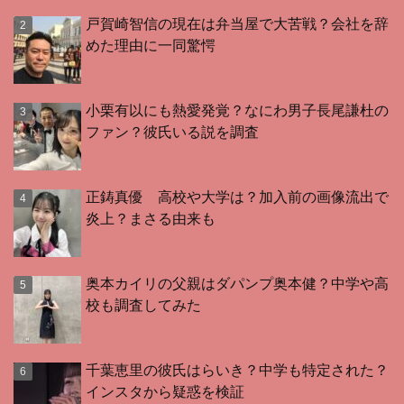
戸賀崎智信の現在は弁当屋で大苦戦？会社を辞
めた理由に一同驚愕
小栗有以にも熱愛発覚？なにわ男子長尾謙杜の
ファン？彼氏いる説を調査
正鋳真優 高校や大学は？加入前の画像流出で
炎上？まさる由来も
奥本カイリの父親はダパンプ奥本健？中学や高
校も調査してみた
千葉恵里の彼氏はらいき？中学も特定された？
インスタから疑惑を検証