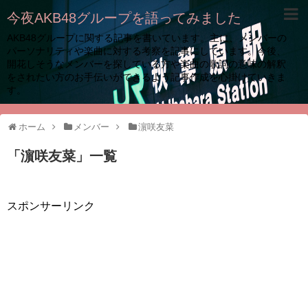
今夜AKB48グループを語ってみました
AKB48グループに関する記事を書いています。主に、メンバーの
パーソナリティや楽曲に対する考察を記事にしています。今後、
開花しそうなメンバーを探している方や楽曲の歌詞の意味の解釈
をされたい方のお手伝いができるよう記事作成を心掛けていきま
す。
ホーム
メンバー
濵咲友菜
「
濵咲友菜
」
一覧
スポンサーリンク