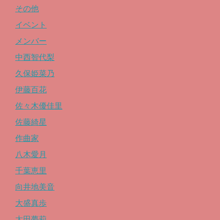
その他
イベント
メンバー
中西智代梨
久保姫菜乃
伊藤百花
佐々木優佳里
佐藤綺星
作曲家
八木愛月
千葉恵里
向井地美音
大盛真歩
太田夢莉