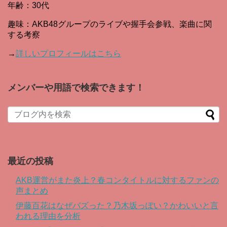
年齢：30代
趣味：AKB48グループのライブや握手会参戦、楽曲に関
する考察
→
詳しいプロフィールはこちら
メンバーや用語で検索できます！
When autocomplete results are available use up and down arro
最近の投稿
AKB運営がまた炎上？春コンタイトルに対するファンの
声まとめ
伊藤百花はなぜバズった？乃木坂っぽい？かわいいと言
われる理由を分析