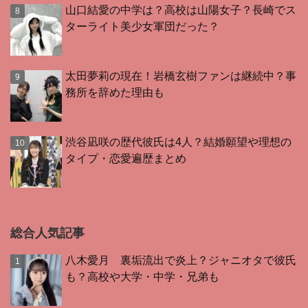
山口結愛の中学は？高校は山陽女子？長崎でス
ターライト美少女軍団だった？
太田夢莉の現在！岩橋玄樹ファンは継続中？事
務所を辞めた理由も
渋谷凪咲の歴代彼氏は4人？結婚願望や理想の
タイプ・恋愛遍歴まとめ
総合人気記事
八木愛月 裏垢流出で炎上？ジャニオタで彼氏
も？高校や大学・中学・兄弟も