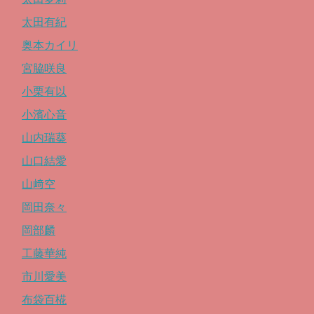
太田有紀
奥本カイリ
宮脇咲良
小栗有以
小濱心音
山内瑞葵
山口結愛
山﨑空
岡田奈々
岡部麟
工藤華純
市川愛美
布袋百椛