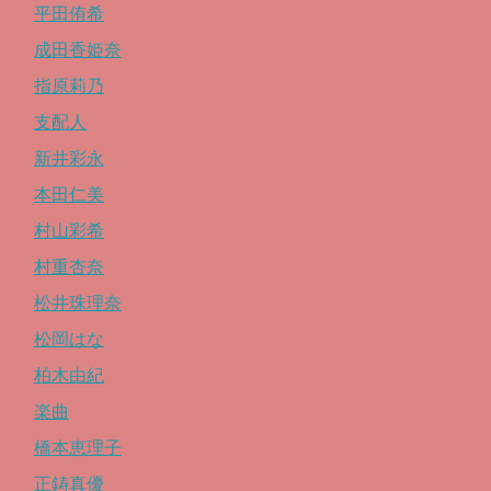
平田侑希
成田香姫奈
指原莉乃
支配人
新井彩永
本田仁美
村山彩希
村重杏奈
松井珠理奈
松岡はな
柏木由紀
楽曲
橋本恵理子
正鋳真優