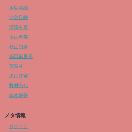
水島美結
渋谷凪咲
濵咲友菜
畠山希美
秋山由奈
篠田麻里子
芳賀礼
迫由芽実
野村実代
鈴木優香
メタ情報
ログイン