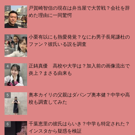
戸賀崎智信の現在は弁当屋で大苦戦？会社を辞
めた理由に一同驚愕
小栗有以にも熱愛発覚？なにわ男子長尾謙杜の
ファン？彼氏いる説を調査
正鋳真優 高校や大学は？加入前の画像流出で
炎上？まさる由来も
奥本カイリの父親はダパンプ奥本健？中学や高
校も調査してみた
千葉恵里の彼氏はらいき？中学も特定された？
インスタから疑惑を検証