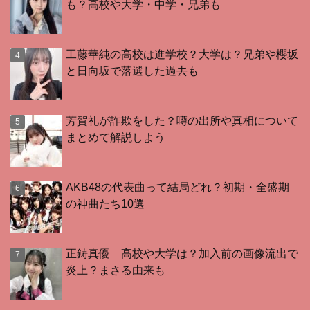
も？高校や大学・中学・兄弟も
工藤華純の高校は進学校？大学は？兄弟や櫻坂
と日向坂で落選した過去も
芳賀礼が詐欺をした？噂の出所や真相について
まとめて解説しよう
AKB48の代表曲って結局どれ？初期・全盛期
の神曲たち10選
正鋳真優 高校や大学は？加入前の画像流出で
炎上？まさる由来も