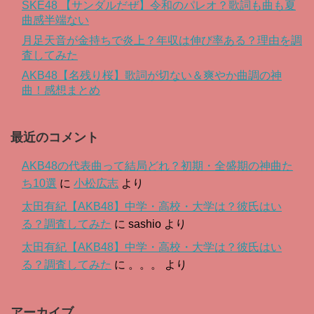
SKE48 【サンダルだぜ】令和のパレオ？歌詞も曲も夏
曲感半端ない
月足天音が金持ちで炎上？年収は伸び率ある？理由を調
査してみた
AKB48【名残り桜】歌詞が切ない＆爽やか曲調の神
曲！感想まとめ
最近のコメント
AKB48の代表曲って結局どれ？初期・全盛期の神曲た
ち10選
に
小松広志
より
太田有紀【AKB48】中学・高校・大学は？彼氏はい
る？調査してみた
に
sashio
より
太田有紀【AKB48】中学・高校・大学は？彼氏はい
る？調査してみた
に
。。。
より
アーカイブ