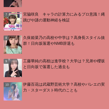
宮脇咲良 キャラの計算力にみるプロ意識！縄
跳びや謎の運動神経を検証
久保姫菜乃の高校や中学は？高身長スタイル抜
群！日向坂落選やNMB辞退も
工藤華純の高校は進学校？大学は？兄弟や櫻坂
と日向坂で落選した過去も
伊藤百花は武蔵野芸術大学？高校やバレエの実
力・スターダスト時代のことも