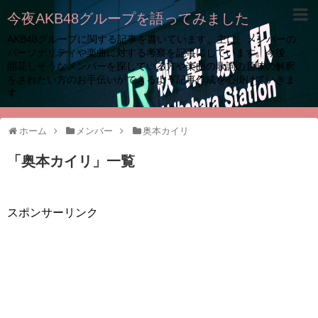
今夜AKB48グループを語ってみました
AKB48グループに関する記事を書いています。主に、メンバーの
パーソナリティや楽曲に対する考察を記事にしています。今後、
開花しそうなメンバーを探している方や楽曲の歌詞の意味の解釈
をされたい方のお手伝いができるよう記事作成を心掛けていきま
す。
ホーム
メンバー
奥本カイリ
「
奥本カイリ
」
一覧
スポンサーリンク