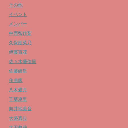
その他
イベント
メンバー
中西智代梨
久保姫菜乃
伊藤百花
佐々木優佳里
佐藤綺星
作曲家
八木愛月
千葉恵里
向井地美音
大盛真歩
太田夢莉