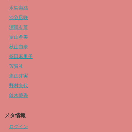
水島美結
渋谷凪咲
濵咲友菜
畠山希美
秋山由奈
篠田麻里子
芳賀礼
迫由芽実
野村実代
鈴木優香
メタ情報
ログイン