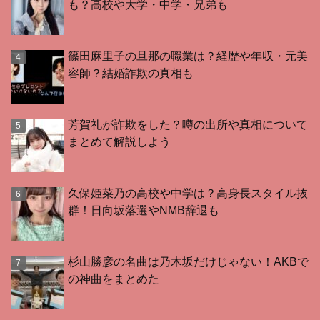
も？高校や大学・中学・兄弟も
篠田麻里子の旦那の職業は？経歴や年収・元美
容師？結婚詐欺の真相も
芳賀礼が詐欺をした？噂の出所や真相について
まとめて解説しよう
久保姫菜乃の高校や中学は？高身長スタイル抜
群！日向坂落選やNMB辞退も
杉山勝彦の名曲は乃木坂だけじゃない！AKBで
の神曲をまとめた