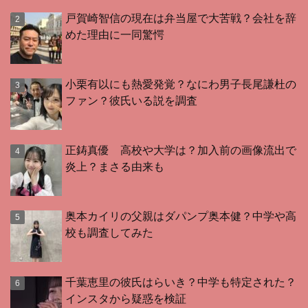
戸賀崎智信の現在は弁当屋で大苦戦？会社を辞
めた理由に一同驚愕
小栗有以にも熱愛発覚？なにわ男子長尾謙杜の
ファン？彼氏いる説を調査
正鋳真優 高校や大学は？加入前の画像流出で
炎上？まさる由来も
奥本カイリの父親はダパンプ奥本健？中学や高
校も調査してみた
千葉恵里の彼氏はらいき？中学も特定された？
インスタから疑惑を検証