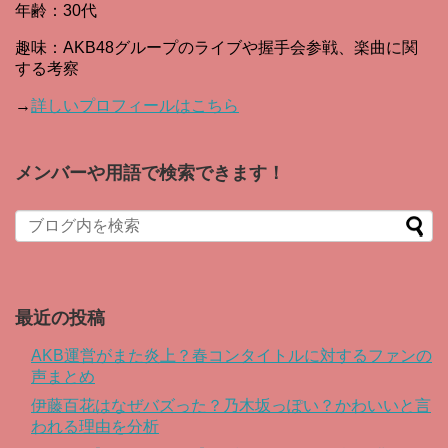
年齢：30代
趣味：AKB48グループのライブや握手会参戦、楽曲に関
する考察
→
詳しいプロフィールはこちら
メンバーや用語で検索できます！
When autocomplete results are available use up and down arro
最近の投稿
AKB運営がまた炎上？春コンタイトルに対するファンの
声まとめ
伊藤百花はなぜバズった？乃木坂っぽい？かわいいと言
われる理由を分析