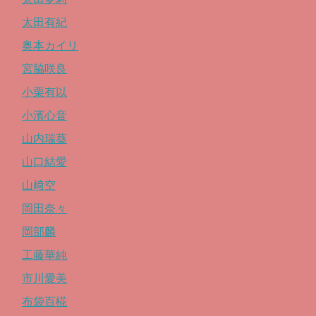
太田有紀
奥本カイリ
宮脇咲良
小栗有以
小濱心音
山内瑞葵
山口結愛
山﨑空
岡田奈々
岡部麟
工藤華純
市川愛美
布袋百椛