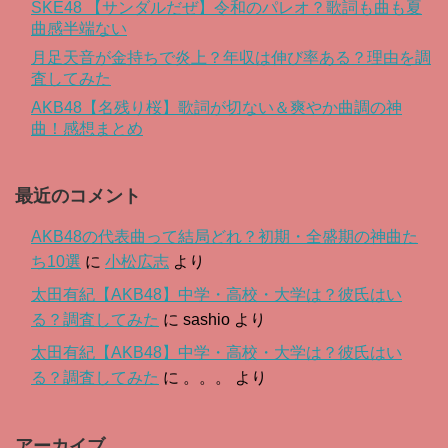
SKE48 【サンダルだぜ】令和のパレオ？歌詞も曲も夏
曲感半端ない
月足天音が金持ちで炎上？年収は伸び率ある？理由を調
査してみた
AKB48【名残り桜】歌詞が切ない＆爽やか曲調の神
曲！感想まとめ
最近のコメント
AKB48の代表曲って結局どれ？初期・全盛期の神曲た
ち10選
に
小松広志
より
太田有紀【AKB48】中学・高校・大学は？彼氏はい
る？調査してみた
に
sashio
より
太田有紀【AKB48】中学・高校・大学は？彼氏はい
る？調査してみた
に
。。。
より
アーカイブ