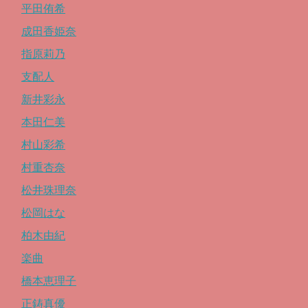
平田侑希
成田香姫奈
指原莉乃
支配人
新井彩永
本田仁美
村山彩希
村重杏奈
松井珠理奈
松岡はな
柏木由紀
楽曲
橋本恵理子
正鋳真優