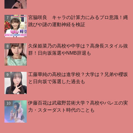
宮脇咲良 キャラの計算力にみるプロ意識！縄
跳びや謎の運動神経を検証
久保姫菜乃の高校や中学は？高身長スタイル抜
群！日向坂落選やNMB辞退も
工藤華純の高校は進学校？大学は？兄弟や櫻坂
と日向坂で落選した過去も
伊藤百花は武蔵野芸術大学？高校やバレエの実
力・スターダスト時代のことも