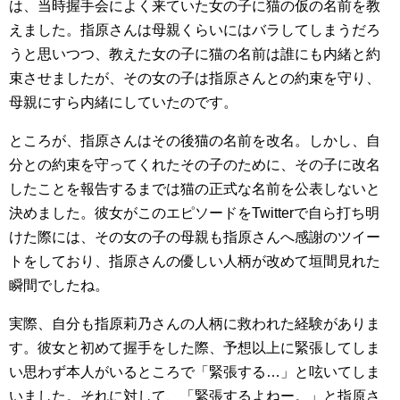
は、当時握手会によく来ていた女の子に猫の仮の名前を教
えました。指原さんは母親くらいにはバラしてしまうだろ
うと思いつつ、教えた女の子に猫の名前は誰にも内緒と約
束させましたが、その女の子は指原さんとの約束を守り、
母親にすら内緒にしていたのです。
ところが、指原さんはその後猫の名前を改名。しかし、自
分との約束を守ってくれたその子のために、その子に改名
したことを報告するまでは猫の正式な名前を公表しないと
決めました。彼女がこのエピソードをTwitterで自ら打ち明
けた際には、その女の子の母親も指原さんへ感謝のツイー
トをしており、指原さんの優しい人柄が改めて垣間見れた
瞬間でしたね。
実際、自分も指原莉乃さんの人柄に救われた経験がありま
す。彼女と初めて握手をした際、予想以上に緊張してしま
い思わず本人がいるところで「緊張する…」と呟いてしま
いました。それに対して、「緊張するよねー。」と指原さ