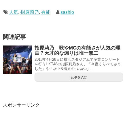
人気
,
指原莉乃
,
有能
sashio
関連記事
指原莉乃 歌やMCの有能さが人気の理
由？天才的な煽りは唯一無二
2018年4月28日に横浜スタジアムで卒業コンサート
を行うHKT48の指原莉乃さん。「今夜くらべてみま
した」や「坂上&指原のつぶれな...
記事を読む
スポンサーリンク