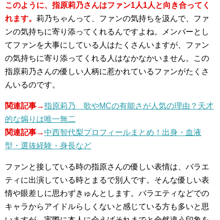
このように、指原莉乃さんはファン1人1人と向き合ってく
れます。
莉乃ちゃんって、ファンの気持ちを汲んで、ファ
ンの気持ちに寄り添ってくれるんですよね。メンバーとし
てファンを大事にしている人はたくさんいますが、ファン
の気持ちに寄り添ってくれる人はなかなかいません。この
指原莉乃さんの優しい人柄に惹かれているファンがたくさ
んいるのです。
関連記事→
指原莉乃 歌やMCの有能さが人気の理由？天才
的な煽りは唯一無二
関連記事→
中西智代梨プロフィールまとめ！出身・血液
型・選抜経験・身長など
ファンと接している時の指原さんの優しい表情は、バラエ
ティに出演している時とまるで別人です。そんな優しい表
情や眼差しに思わずきゅんとします。バラエティなどでの
キャラからアイドルらしくないと感じている方も多いと思
いますが、実際に本人に会えばそれまでと全然違う印象を