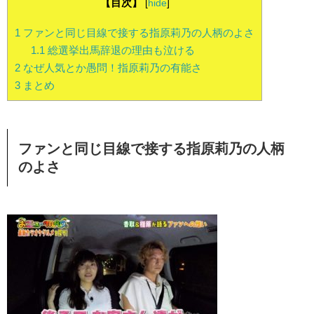
【目次】
[
hide
]
1
ファンと同じ目線で接する指原莉乃の人柄のよさ
1.1
総選挙出馬辞退の理由も泣ける
2
なぜ人気とか愚問！指原莉乃の有能さ
3
まとめ
ファンと同じ目線で接する指原莉乃の人柄
のよさ