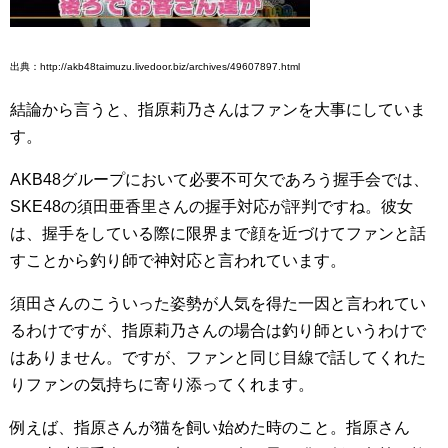
出典：http://akb48taimuzu.livedoor.biz/archives/49607897.html
結論から言うと、指原莉乃さんはファンを大事にしていま
す。
AKB48グループにおいて必要不可欠であろう握手会では、
SKE48の須田亜香里さんの握手対応が評判ですね。彼女
は、握手をしている際に限界まで顔を近づけてファンと話
すことから釣り師で神対応と言われています。
須田さんのこういった姿勢が人気を得た一因と言われてい
るわけですが、指原莉乃さんの場合は釣り師というわけで
はありません。ですが、ファンと同じ目線で話してくれた
りファンの気持ちに寄り添ってくれます。
例えば、指原さんが猫を飼い始めた時のこと。指原さん