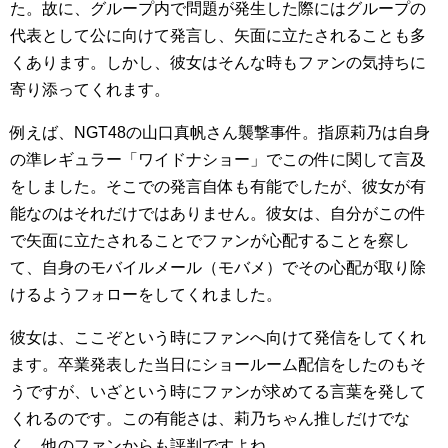
た。故に、グループ内で問題が発生した際にはグループの
代表として公に向けて発言し、矢面に立たされることも多
くあります。しかし、彼女はそんな時もファンの気持ちに
寄り添ってくれます。
例えば、NGT48の山口真帆さん襲撃事件。指原莉乃は自身
の準レギュラー「ワイドナショー」でこの件に関して言及
をしました。そこでの発言自体も有能でしたが、彼女が有
能なのはそれだけではありません。彼女は、自分がこの件
で矢面に立たされることでファンが心配することを察し
て、自身のモバイルメール（モバメ）でその心配が取り除
けるようフォローをしてくれました。
彼女は、ここぞという時にファンへ向けて発信をしてくれ
ます。卒業発表した当日にショールーム配信をしたのもそ
うですが、いざという時にファンが求めてる言葉を発して
くれるのです。この有能さは、莉乃ちゃん推しだけでな
く、他のファンからも評判ですよね。