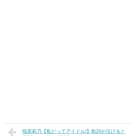
指原莉乃【私だってアイドル!】歌詞が泣けると