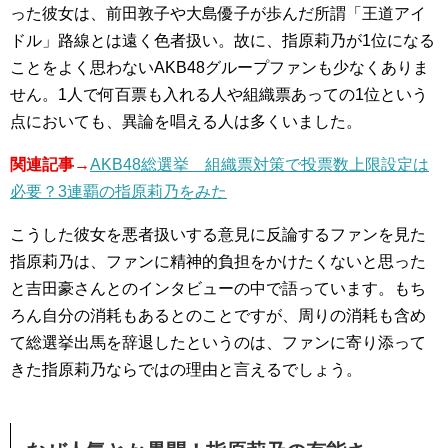
った彼女は、前田敦子や大島優子が歩んだ所謂「王道アイ
ドル」路線とは遠く色者扱い。故に、指原莉乃が1位になる
ことをよく思わないAKB48グループファンも少なくありま
せん。1人で何百票も入れる人や組織票あっての1位という
点においても、異論を唱える人は多くいました。
関連記事→
AKB48総選挙 組織票対策で投票数上限設定は
必要？3連覇の指原莉乃をみた
こうした彼女を悪者扱いする意見に反論するファンを見た
指原莉乃は、ファンに精神的負担をかけたくないと思った
と吉田豪さんとのインタビューの中で語っています。もち
ろん自分の消耗もあるとのことですが、周りの消耗も含め
て総選挙出馬を辞退したというのは、ファンに寄り添って
きた指原莉乃ならではの理由と言えるでしょう。