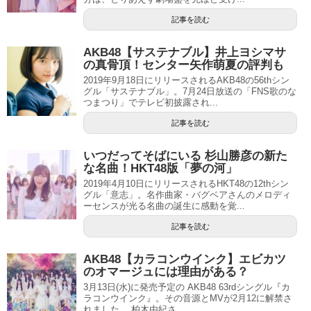
記事を読む
AKB48【サステナブル】井上ヨシマサ
の真骨頂！センター矢作萌夏の評判も
2019年9月18日にリリースされるAKB48の56thシン
グル「サステナブル」。7月24日放送の「FNS歌のな
つまつり」でテレビ初披露され...
記事を読む
いつだってそばにいる 杉山勝彦の新た
な名曲！HKT48版「夢の河」
2019年4月10日にリリースされるHKT48の12thシン
グル「意志」。名作曲家・バグベアさんのメロディ
ーセンスが光る名曲の誕生に感動を覚...
記事を読む
AKB48【カラコンウインク】エビカツ
のオマージュには理由がある？
3月13日(水)に発売予定の AKB48 63rdシングル『カ
ラコンウインク』。その音源とMVが2月12に解禁さ
れました。 柏木由紀さ...