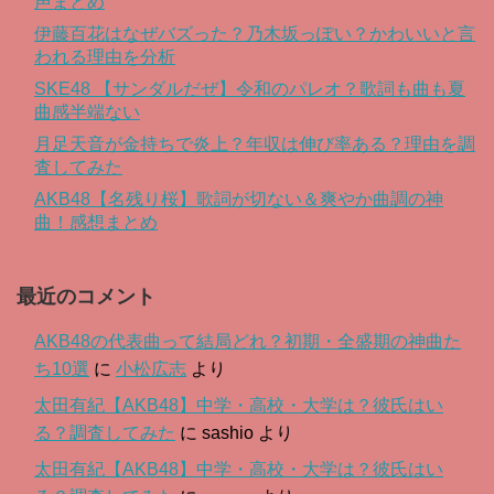
声まとめ
伊藤百花はなぜバズった？乃木坂っぽい？かわいいと言
われる理由を分析
SKE48 【サンダルだぜ】令和のパレオ？歌詞も曲も夏
曲感半端ない
月足天音が金持ちで炎上？年収は伸び率ある？理由を調
査してみた
AKB48【名残り桜】歌詞が切ない＆爽やか曲調の神
曲！感想まとめ
最近のコメント
AKB48の代表曲って結局どれ？初期・全盛期の神曲た
ち10選
に
小松広志
より
太田有紀【AKB48】中学・高校・大学は？彼氏はい
る？調査してみた
に
sashio
より
太田有紀【AKB48】中学・高校・大学は？彼氏はい