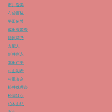
市川愛美
布袋百椛
平田侑希
成田香姫奈
指原莉乃
支配人
新井彩永
本田仁美
村山彩希
村重杏奈
松井珠理奈
松岡はな
柏木由紀