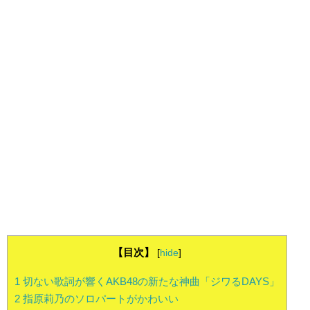
【目次】
[
hide
]
1
切ない歌詞が響くAKB48の新たな神曲「ジワるDAYS」
2
指原莉乃のソロパートがかわいい