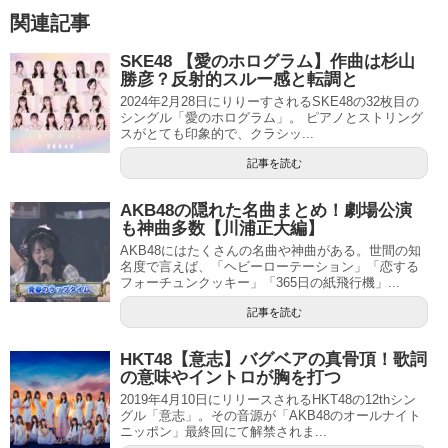
関連記事
SKE48 【愛のホログラム】作曲は杉山
勝彦？反射的スルー感と転調と
2024年2月28日にりりーすされるSKE48の32枚目の
シングル「愛のホログラム」。 ピアノとストリング
スがとても印象的で、クラシッ...
記事を読む
AKB48の隠れた名曲まとめ！劇場公演
も神曲多数【川浦正大編】
AKB48にはたくさんの名曲や神曲がある。世間の知
名度で言えば、「ヘビーローテーション」「恋する
フォーチュンクッキー」「365日の紙飛行機」...
記事を読む
HKT48【意志】バグベアの真骨頂！歌詞
の意味やイントロが胸を打つ
2019年4月10日にリリースされるHKT48の12thシン
グル「意志」。その音源が「AKB48のオールナイト
ニッポン」最終回にて解禁されま...