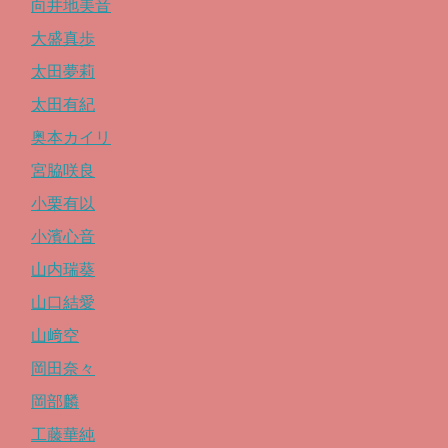
向井地美音
大盛真歩
太田夢莉
太田有紀
奥本カイリ
宮脇咲良
小栗有以
小濱心音
山内瑞葵
山口結愛
山﨑空
岡田奈々
岡部麟
工藤華純