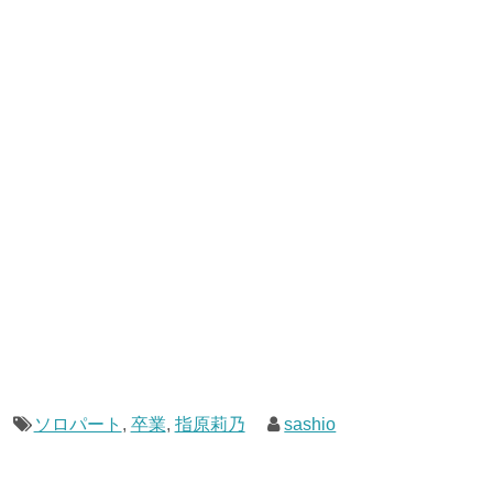
ソロパート
,
卒業
,
指原莉乃
sashio