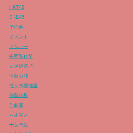
HKT48
SKE48
その他
イベント
メンバー
中西智代梨
久保姫菜乃
伊藤百花
佐々木優佳里
佐藤綺星
作曲家
八木愛月
千葉恵里