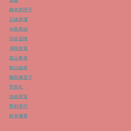
楽曲
橋本恵理子
正鋳真優
水島美結
渋谷凪咲
濵咲友菜
畠山希美
秋山由奈
篠田麻里子
芳賀礼
迫由芽実
野村実代
鈴木優香