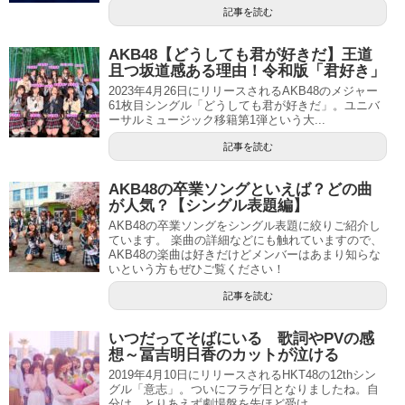
記事を読む
AKB48【どうしても君が好きだ】王道
且つ坂道感ある理由！令和版「君好き」
2023年4月26日にリリースされるAKB48のメジャー
61枚目シングル「どうしても君が好きだ」。ユニバ
ーサルミュージック移籍第1弾という大...
記事を読む
AKB48の卒業ソングといえば？どの曲
が人気？【シングル表題編】
AKB48の卒業ソングをシングル表題に絞りご紹介し
ています。 楽曲の詳細などにも触れていますので、
AKB48の楽曲は好きだけどメンバーはあまり知らな
いという方もぜひご覧ください！
記事を読む
いつだってそばにいる 歌詞やPVの感
想～冨吉明日香のカットが泣ける
2019年4月10日にリリースされるHKT48の12thシン
グル「意志」。ついにフラゲ日となりましたね。自
分は、とりあえず劇場盤を先ほど受け...