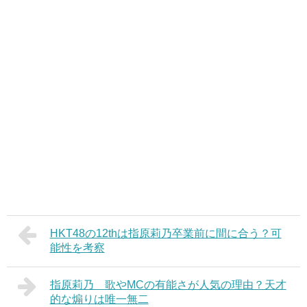
HKT48の12thは指原莉乃卒業前に間に合う？可
能性を考察
指原莉乃 歌やMCの有能さが人気の理由？天才
的な煽りは唯一無二