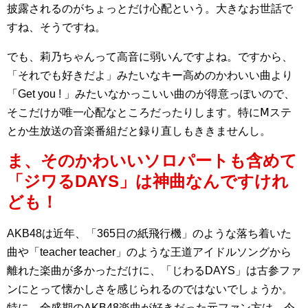
披露されるのがちょっとだけ心配という。大きなお世話で
すね、そうですね。
でも、莉乃ちゃんって高音に弱いんですよね。ですから、
「それでも好きだよ」みたいなキー高めのかわいい曲より
「Get you ! 」みたいなかっこいい曲のが得意っぽいので、
そこだけが唯一心配なところだったりします。特にⅯステ
とか生放送の音楽番組だと録り直しもききませんし。
ま、そのかわいいソロパートも含めて
「ジワるDAYS」は神曲なんですけれ
ども！
AKB48は近年、「365日の紙飛行機」のような落ち着いた
曲や「teacher teacher」のような王道アイドルソングから
離れた楽曲が多かっただけに、「じわるDAYS」は古参ファ
ンにとって懐かしさを感じられるのではないでしょうか。
特に、全盛期のAKB48楽曲が好きだった元ファン方は、今