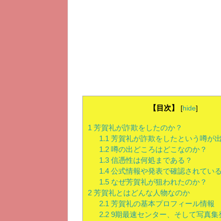
【目次】
[
hide
]
1
芳賀礼が詐欺をしたのか？
1.1
芳賀礼が詐欺をしたという噂が
1.2
噂の出どころはどこなのか？
1.3
信憑性は何処まである？
1.4
公式情報や発表で確認されてい
1.5
なぜ芳賀礼が狙われたのか？
2
芳賀礼とはどんな人物なのか
2.1
芳賀礼の基本プロフィール情報
2.2
9期最速センター、そして写真集