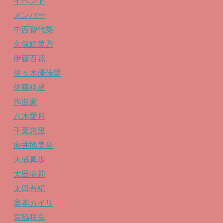
イベント
メンバー
中西智代梨
久保姫菜乃
伊藤百花
佐々木優佳里
佐藤綺星
作曲家
八木愛月
千葉恵里
向井地美音
大盛真歩
太田夢莉
太田有紀
奥本カイリ
宮脇咲良