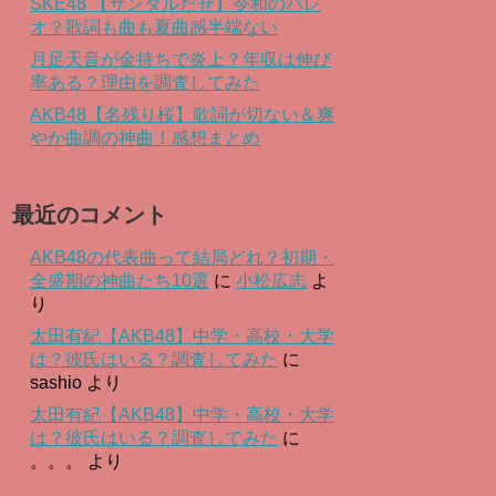
SKE48 【サンダルだぜ】令和のパレ
オ？歌詞も曲も夏曲感半端ない
月足天音が金持ちで炎上？年収は伸び
率ある？理由を調査してみた
AKB48【名残り桜】歌詞が切ない＆爽
やか曲調の神曲！感想まとめ
最近のコメント
AKB48の代表曲って結局どれ？初期・
全盛期の神曲たち10選
に
小松広志
よ
り
太田有紀【AKB48】中学・高校・大学
は？彼氏はいる？調査してみた
に
sashio
より
太田有紀【AKB48】中学・高校・大学
は？彼氏はいる？調査してみた
に
。。。
より