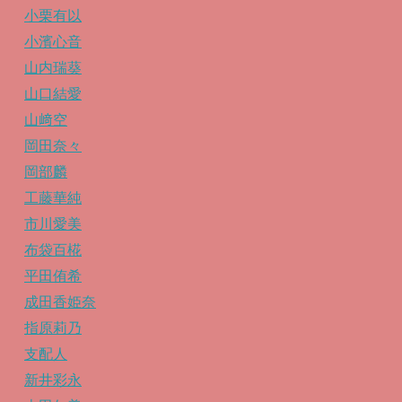
小栗有以
小濱心音
山内瑞葵
山口結愛
山﨑空
岡田奈々
岡部麟
工藤華純
市川愛美
布袋百椛
平田侑希
成田香姫奈
指原莉乃
支配人
新井彩永