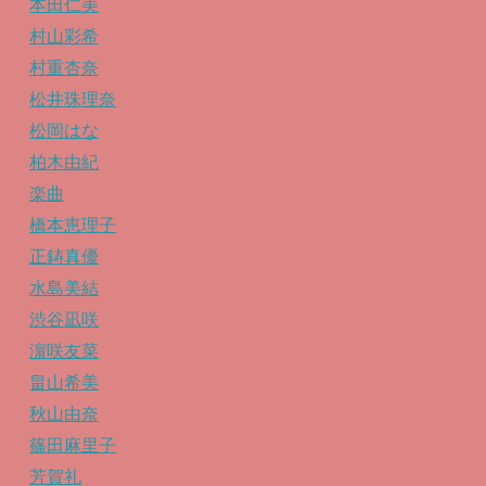
本田仁美
村山彩希
村重杏奈
松井珠理奈
松岡はな
柏木由紀
楽曲
橋本恵理子
正鋳真優
水島美結
渋谷凪咲
濵咲友菜
畠山希美
秋山由奈
篠田麻里子
芳賀礼