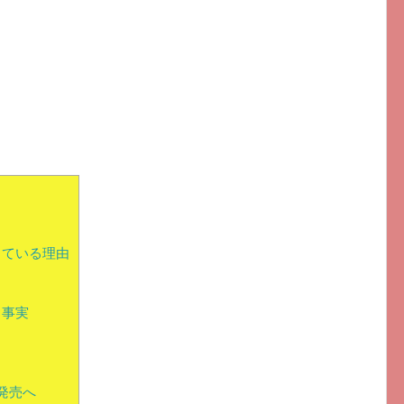
出ている理由
る事実
発売へ