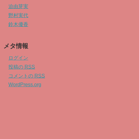
迫由芽実
野村実代
鈴木優香
メタ情報
ログイン
投稿の
RSS
コメントの
RSS
WordPress.org