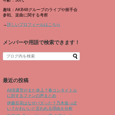
年齢：30代
趣味：AKB48グループのライブや握手会
参戦、楽曲に関する考察
→
詳しいプロフィールはこちら
メンバーや用語で検索できます！
When autocomplete results are available use up and down arro
最近の投稿
AKB運営がまた炎上？春コンタイトル
に対するファンの声まとめ
伊藤百花はなぜバズった？乃木坂っぽ
い？かわいいと言われる理由を分析