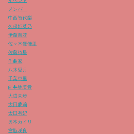
イベント
メンバー
中西智代梨
久保姫菜乃
伊藤百花
佐々木優佳里
佐藤綺星
作曲家
八木愛月
千葉恵里
向井地美音
大盛真歩
太田夢莉
太田有紀
奥本カイリ
宮脇咲良