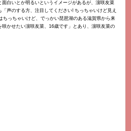
と面白いとか明るいというイメージがあるが、濵咲友菜
「声のする方、注目してください! ちっちゃいけど見え
 体はちっちゃいけど、でっかい琵琶湖のある滋賀県から来
を咲かせたい濵咲友菜、16歳です」とあり、濵咲友菜の
。