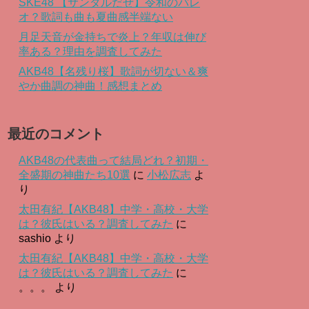
SKE48 【サンダルだぜ】令和のパレ
オ？歌詞も曲も夏曲感半端ない
月足天音が金持ちで炎上？年収は伸び
率ある？理由を調査してみた
AKB48【名残り桜】歌詞が切ない＆爽
やか曲調の神曲！感想まとめ
最近のコメント
AKB48の代表曲って結局どれ？初期・
全盛期の神曲たち10選
に
小松広志
よ
り
太田有紀【AKB48】中学・高校・大学
は？彼氏はいる？調査してみた
に
sashio
より
太田有紀【AKB48】中学・高校・大学
は？彼氏はいる？調査してみた
に
。。。
より