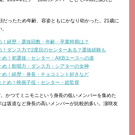
顔だったため年齢、容姿ともにかなり幼かった。21歳に
い。
め！経歴・選抜回数・年齢・卒業時期は？
め！ダンス力で2度目のセンターある？選抜経験も
とめ！初選抜・センター・AKBエースへの道
とめ！歌唱力・ダンス力・シアターの女神
とめ！経歴・身長・チョコミント好きなど
まとめ！映画子役・センター・総監督
だ。かつてミニモニという身長の低いメンバーを集めた
年は坂道など身長の高いメンバーが比較的多い。濵咲友