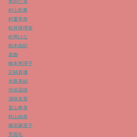
本田仁美
村山彩希
村重杏奈
松井珠理奈
松岡はな
柏木由紀
楽曲
橋本恵理子
正鋳真優
水島美結
渋谷凪咲
濵咲友菜
畠山希美
秋山由奈
篠田麻里子
芳賀礼