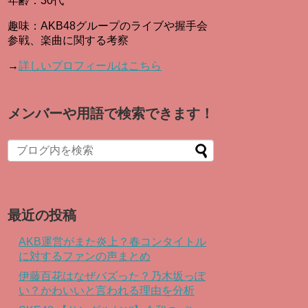
年齢：30代
趣味：AKB48グループのライブや握手会
参戦、楽曲に関する考察
→
詳しいプロフィールはこちら
メンバーや用語で検索できます！
When autocomplete results are available use up and down arro
最近の投稿
AKB運営がまた炎上？春コンタイトル
に対するファンの声まとめ
伊藤百花はなぜバズった？乃木坂っぽ
い？かわいいと言われる理由を分析