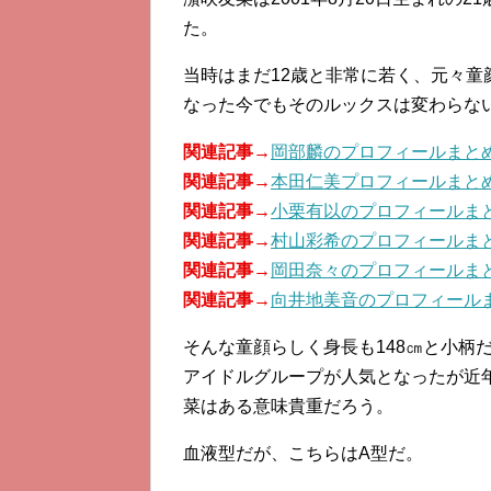
た。
当時はまだ12歳と非常に若く、元々童
なった今でもそのルックスは変わらな
関連記事→
岡部麟のプロフィールまと
関連記事→
本田仁美プロフィールまと
関連記事→
小栗有以のプロフィールま
関連記事→
村山彩希のプロフィールま
関連記事→
岡田奈々のプロフィールま
関連記事→
向井地美音のプロフィール
そんな童顔らしく身長も148㎝と小柄
アイドルグループが人気となったが近
菜はある意味貴重だろう。
血液型だが、こちらはA型だ。