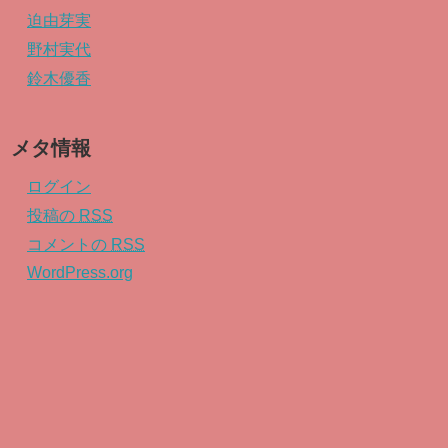
迫由芽実
野村実代
鈴木優香
メタ情報
ログイン
投稿の
RSS
コメントの
RSS
WordPress.org