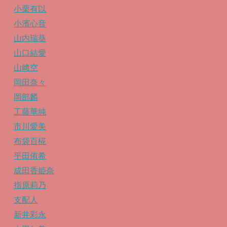
小栗有以
小濱心音
山内瑞葵
山口結愛
山﨑空
岡田奈々
岡部麟
工藤華純
市川愛美
布袋百椛
平田侑希
成田香姫奈
指原莉乃
支配人
新井彩永