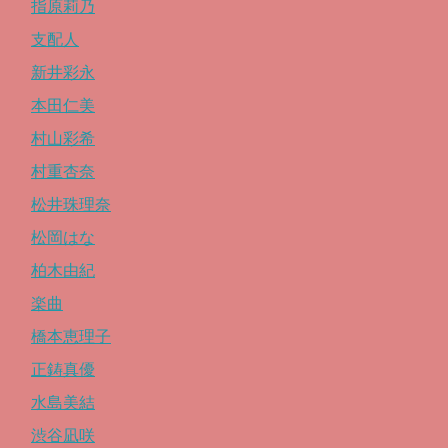
指原莉乃
支配人
新井彩永
本田仁美
村山彩希
村重杏奈
松井珠理奈
松岡はな
柏木由紀
楽曲
橋本恵理子
正鋳真優
水島美結
渋谷凪咲