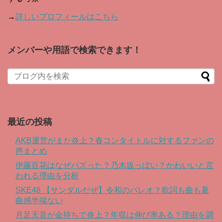
→
詳しいプロフィールはこちら
メンバーや用語で検索できます！
When autocomplete results are available use up and down arro
最近の投稿
AKB運営がまた炎上？春コンタイトルに対するファンの
声まとめ
伊藤百花はなぜバズった？乃木坂っぽい？かわいいと言
われる理由を分析
SKE48 【サンダルだぜ】令和のパレオ？歌詞も曲も夏
曲感半端ない
月足天音が金持ちで炎上？年収は伸び率ある？理由を調