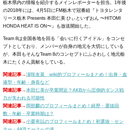
栃木県内の情報を紹介するメインレポーターを担当。1年後
の2018年には、4月5日にFM栃木で冠番組『トヨタレンタ
リース栃木 Presents 本田仁美 ひぃといずおん 〜HITOMI
HONDA HEAT IS ON〜』も放送開始した。
Team 8は全国各地を回る「会いに行くアイドル」をコンセ
プトとしており、メンバーが自身の地元を大切にしている
が、本田もそんなTeam 8のコンセプトにふさわしく地元栃
木にたくさん貢献をしている。
関連記事→
濵咲友菜 wiki的プロフィールまとめ！出身・血
液型・年齢・身長など
関連記事→
本田仁美が卒業間近？AKBから圧倒的ダンス戦
力が失われる可能性
関連記事→
岡部麟のプロフィールまとめ！経歴・選抜回
数・年齢・卒業時期は？
関連記事→
小栗有以のプロフィールまとめ！初選抜・セン
ター・AKBエースへの道