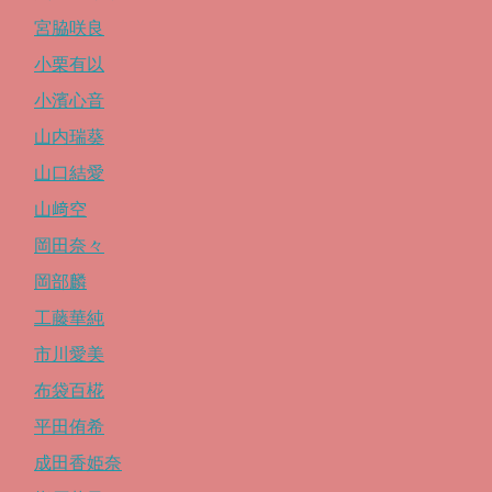
宮脇咲良
小栗有以
小濱心音
山内瑞葵
山口結愛
山﨑空
岡田奈々
岡部麟
工藤華純
市川愛美
布袋百椛
平田侑希
成田香姫奈