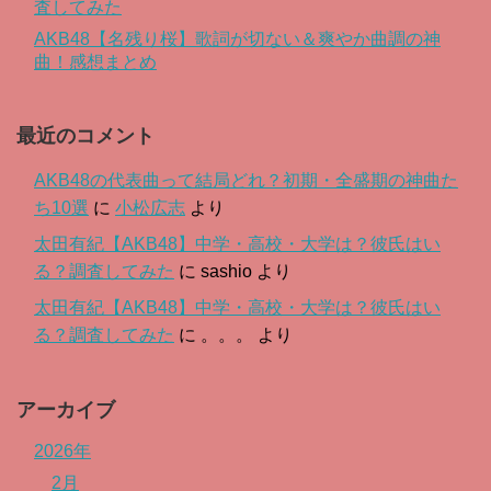
査してみた
AKB48【名残り桜】歌詞が切ない＆爽やか曲調の神
曲！感想まとめ
最近のコメント
AKB48の代表曲って結局どれ？初期・全盛期の神曲た
ち10選
に
小松広志
より
太田有紀【AKB48】中学・高校・大学は？彼氏はい
る？調査してみた
に
sashio
より
太田有紀【AKB48】中学・高校・大学は？彼氏はい
る？調査してみた
に
。。。
より
アーカイブ
2026年
2月