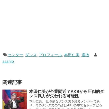
センター
,
ダンス
,
プロフィール
,
本田仁美
,
選抜
sashio
関連記事
本田仁美が卒業間近？AKBから圧倒的ダ
ンス戦力が失われる可能性
本田仁美。 圧倒的なダンス力を誇るメンバーであ
り、そのダンス力の高さはAKBの中でもトップだろ