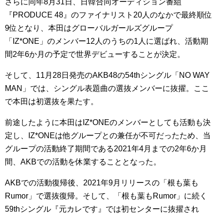
さらに同年8月31日、日韓合同オーディション番組
『PRODUCE 48』のファイナリスト20人のなかで最終順位
9位となり、本田はグローバルガールズグループ
「IZ*ONE」のメンバー12人のうちの1人に選ばれ、活動期
間2年6か月の予定で世界デビューすることが決定。
そして、11月28日発売のAKB48の54thシングル「NO WAY
MAN」では、シングル表題曲の選抜メンバーに抜擢。ここ
で本田は初選抜を果たす。
前途したように本田はIZ*ONEのメンバーとしても活動も決
定し、IZ*ONEは他グループとの兼任が不可だったため、当
グループの活動終了期間である2021年4月までの2年6か月
間、AKBでの活動を休業することとなった。
AKBでの活動復帰後、2021年9月リリースの「根も葉も
Rumor」で選抜復帰。そして、「根も葉もRumor」に続く
59thシングル『元カレです』では初センターに抜擢され