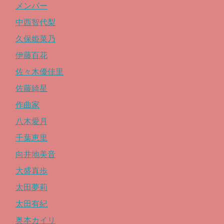
メンバー
中西智代梨
久保姫菜乃
伊藤百花
佐々木優佳里
佐藤綺星
作曲家
八木愛月
千葉恵里
向井地美音
大盛真歩
太田夢莉
太田有紀
奥本カイリ