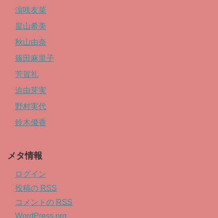
濵咲友菜
畠山希美
秋山由奈
篠田麻里子
芳賀礼
迫由芽実
野村実代
鈴木優香
メタ情報
ログイン
投稿の
RSS
コメントの
RSS
WordPress.org