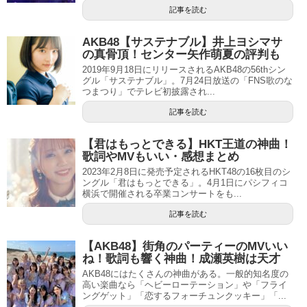
記事を読む
AKB48【サステナブル】井上ヨシマサ
の真骨頂！センター矢作萌夏の評判も
2019年9月18日にリリースされるAKB48の56thシン
グル「サステナブル」。7月24日放送の「FNS歌のな
つまつり」でテレビ初披露され...
記事を読む
【君はもっとできる】HKT王道の神曲！
歌詞やMVもいい・感想まとめ
2023年2月8日に発売予定されるHKT48の16枚目のシ
ングル「君はもっとできる」。4月1日にパシフィコ
横浜で開催される卒業コンサートをも...
記事を読む
【AKB48】街角のパーティーのMVいい
ね！歌詞も響く神曲！成瀬英樹は天才
AKB48にはたくさんの神曲がある。一般的知名度の
高い楽曲なら「ヘビーローテーション」や「フライ
ングゲット」「恋するフォーチュンクッキー」「...