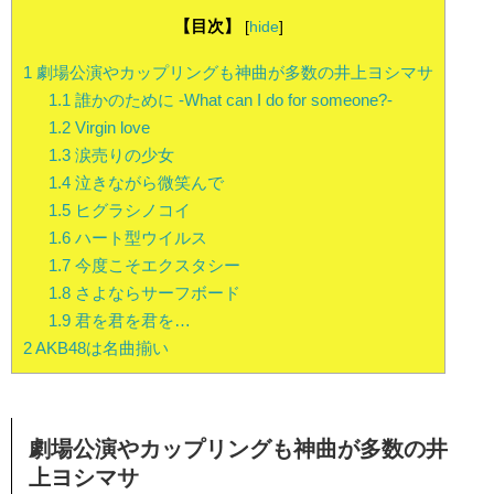
【目次】
[
hide
]
1
劇場公演やカップリングも神曲が多数の井上ヨシマサ
1.1
誰かのために -What can I do for someone?-
1.2
Virgin love
1.3
涙売りの少女
1.4
泣きながら微笑んで
1.5
ヒグラシノコイ
1.6
ハート型ウイルス
1.7
今度こそエクスタシー
1.8
さよならサーフボード
1.9
君を君を君を…
2
AKB48は名曲揃い
劇場公演やカップリングも神曲が多数の井
上ヨシマサ