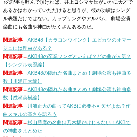
↑の記事を呼んで頂ければ、井上ヨシマサ氏がいかに天才で
あるかはわかっていただけると思うが、彼の功績はシング
ル表題だけではない。カップリングやアルバム、劇場公演
楽曲にも名曲や神曲がたくさんあるのだ。
関連記事→
AKB48【カラコンウインク】エビカツのオマー
ジュには理由がある？
関連記事→
AKB48の卒業ソングといえば？どの曲が人気？
【シングル表題編】
関連記事→
AKB48の隠れた名曲まとめ！劇場公演も神曲多
数【川浦正大編】
関連記事→
AKB48の隠れた名曲まとめ！劇場公演も神曲多
数【成瀬英樹編】
関連記事→
川浦正大の曲ってAKBに必要不可欠だよね？作
曲スキルの高さを語ろう
関連記事→
杉山勝彦の名曲は乃木坂だけじゃない！AKBで
の神曲をまとめた