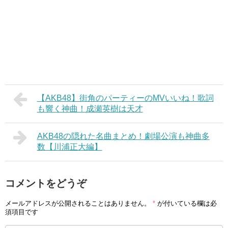
【AKB48】街角のパーティーのMVいいね！歌詞
も響く神曲！成瀬英樹は天才
AKB48の隠れた名曲まとめ！劇場公演も神曲多
数【川浦正大編】
コメントをどうぞ
メールアドレスが公開されることはありません。
*
が付いている欄は必
須項目です