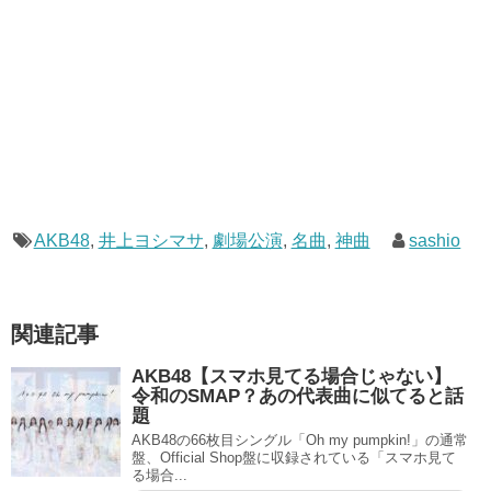
AKB48
,
井上ヨシマサ
,
劇場公演
,
名曲
,
神曲
sashio
関連記事
AKB48【スマホ見てる場合じゃない】
令和のSMAP？あの代表曲に似てると話
題
AKB48の66枚目シングル「Oh my pumpkin!」の通常
盤、Official Shop盤に収録されている「スマホ見て
る場合...