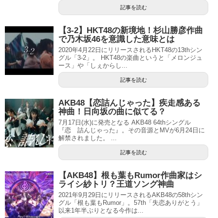
記事を読む
【3-2】HKT48の新境地！杉山勝彦作曲
で乃木坂46を意識した意味とは
2020年4月22日にリリースされるHKT48の13thシン
グル「3-2」。 HKT48の楽曲というと「メロンジュ
ース」や「しぇからし...
記事を読む
AKB48【恋詰んじゃった】疾走感ある
神曲！日向坂の曲に似てる？
7月17日(水)に発売となる AKB48 64thシングル
『恋 詰んじゃった』。その音源とMVが6月24日に
解禁されました。 ...
記事を読む
【AKB48】根も葉もRumor作曲家はシ
ライシ紗トリ？王道ソング神曲
2021年9月29日にリリースされるAKB48の58thシン
グル「根も葉もRumor」。57th「失恋ありがとう」
以来1年半ぶりとなる今作は...