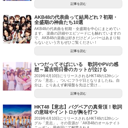
記事を読む
AKB48の代表曲って結局どれ？初期・
全盛期の神曲たち10選
AKB48の代表曲を初期・全盛期を中心にまとめてい
ます。 楽曲の詳細やエピソードにも触れていますの
で、AKB48の楽曲は好きだけどメンバーはあまり知
らないという方もぜひご覧ください！
記事を読む
いつだってそばにいる 歌詞やPVの感
想～冨吉明日香のカットが泣ける
2019年4月10日にリリースされるHKT48の12thシン
グル「意志」。ついにフラゲ日となりましたね。自
分は、とりあえず劇場盤を先ほど受け...
記事を読む
HKT48【意志】バグベアの真骨頂！歌詞
の意味やイントロが胸を打つ
2019年4月10日にリリースされるHKT48の12thシン
グル「意志」。その音源が「AKB48のオールナイト
ニッポン」最終回にて解禁されま...