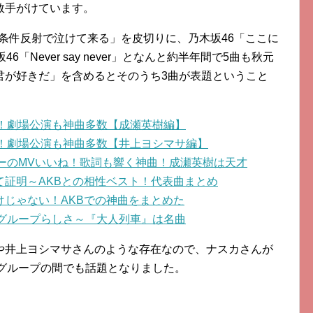
数手がけています。
「条件反射で泣けて来る」を皮切りに、乃木坂46「ここに
「Never say never」となんと約半年間で5曲も秋元
君が好きだ」を含めるとそのうち3曲が表題ということ
め！劇場公演も神曲多数【成瀬英樹編】
め！劇場公演も神曲多数【井上ヨシマサ編】
ィーのMVいいね！歌詞も響く神曲！成瀬英樹は天才
て証明～AKBとの相性ベスト！代表曲まとめ
けじゃない！AKBでの神曲をまとめた
8グループらしさ～『大人列車』は名曲
や井上ヨシマサさんのような存在なので、ナスカさんが
道グループの間でも話題となりました。