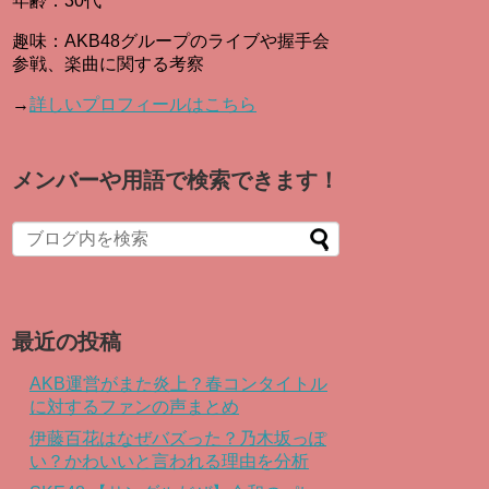
年齢：30代
趣味：AKB48グループのライブや握手会
参戦、楽曲に関する考察
→
詳しいプロフィールはこちら
メンバーや用語で検索できます！
When autocomplete results are available use up and down arro
最近の投稿
AKB運営がまた炎上？春コンタイトル
に対するファンの声まとめ
伊藤百花はなぜバズった？乃木坂っぽ
い？かわいいと言われる理由を分析