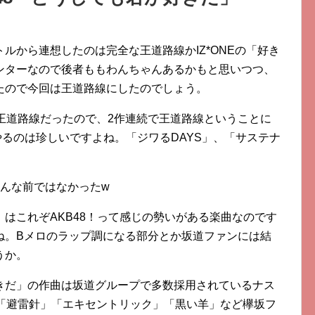
ルから連想したのは完全な王道路線かIZ*ONEの「好き
ンターなので後者ももわんちゃんあるかもと思いつつ、
たので今回は王道路線にしたのでしょう。
王道路線だったので、2作連続で王道路線ということに
やるのは珍しいですよね。「ジワるDAYS」、「サステナ
んな前ではなかったw
はこれぞAKB48！って感じの勢いがある楽曲なのです
ね。Bメロのラップ調になる部分とか坂道ファンには結
うか。
きだ」の作曲は坂道グループで多数採用されているナス
6「避雷針」「エキセントリック」「黒い羊」など欅坂フ