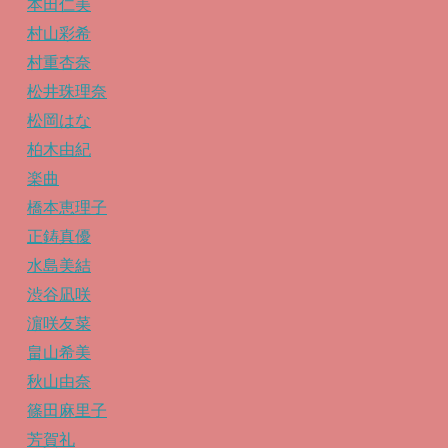
本田仁美
村山彩希
村重杏奈
松井珠理奈
松岡はな
柏木由紀
楽曲
橋本恵理子
正鋳真優
水島美結
渋谷凪咲
濵咲友菜
畠山希美
秋山由奈
篠田麻里子
芳賀礼