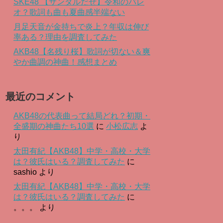
SKE48 【サンダルだぜ】令和のパレ
オ？歌詞も曲も夏曲感半端ない
月足天音が金持ちで炎上？年収は伸び
率ある？理由を調査してみた
AKB48【名残り桜】歌詞が切ない＆爽
やか曲調の神曲！感想まとめ
最近のコメント
AKB48の代表曲って結局どれ？初期・
全盛期の神曲たち10選
に
小松広志
よ
り
太田有紀【AKB48】中学・高校・大学
は？彼氏はいる？調査してみた
に
sashio
より
太田有紀【AKB48】中学・高校・大学
は？彼氏はいる？調査してみた
に
。。。
より