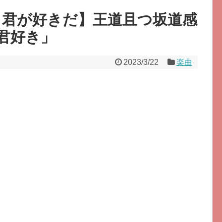
ても君が好きだ】王道且つ坂道感
君好き」
2023/3/22
楽曲