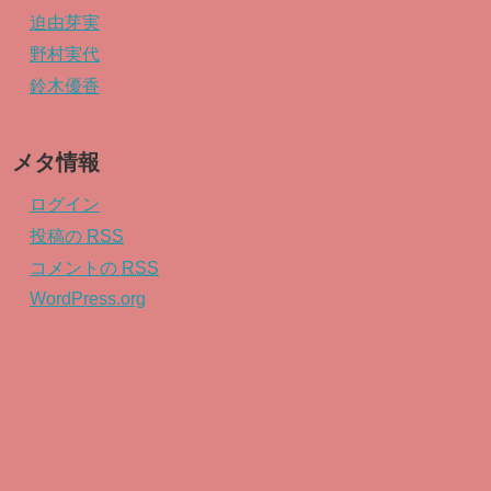
迫由芽実
野村実代
鈴木優香
メタ情報
ログイン
投稿の
RSS
コメントの
RSS
WordPress.org