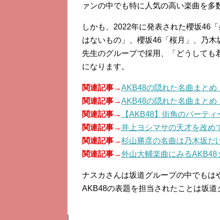
ァンの中でも特に人気の高い楽曲を多
しかも、2022年に発表された櫻坂46
はないもの」、櫻坂46「桜月」、乃木坂46
先生のグループで採用、「どうしても
になります。
関連記事→
AKB48の隠れた名曲まと
関連記事→
AKB48の隠れた名曲まと
関連記事→
【AKB48】街角のパーテ
関連記事→
井上ヨシマサの天才を改め
関連記事→
杉山勝彦の名曲は乃木坂だ
関連記事→
外山大輔楽曲にみるAKB4
ナスカさんは坂道グループの中でもは
AKB48の表題を担当されたことは坂