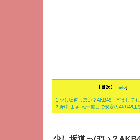
【目次】
[
hide
]
1
少し坂道っぽい？AKB48「どうして
2
野中“まさ”雄一編曲で安定のAKB48
少し坂道っぽい？AKB