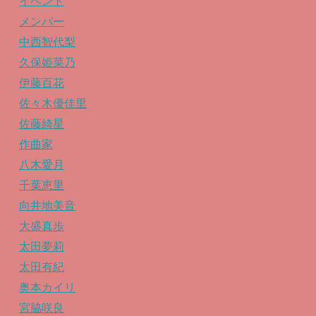
イベント
メンバー
中西智代梨
久保姫菜乃
伊藤百花
佐々木優佳里
佐藤綺星
作曲家
八木愛月
千葉恵里
向井地美音
大盛真歩
太田夢莉
太田有紀
奥本カイリ
宮脇咲良