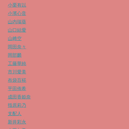
小栗有以
小濱心音
山内瑞葵
山口結愛
山﨑空
岡田奈々
岡部麟
工藤華純
市川愛美
布袋百椛
平田侑希
成田香姫奈
指原莉乃
支配人
新井彩永