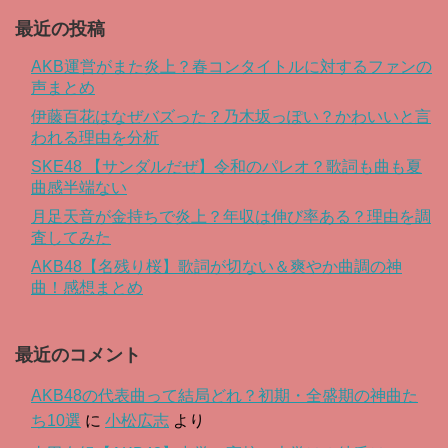
最近の投稿
AKB運営がまた炎上？春コンタイトルに対するファンの
声まとめ
伊藤百花はなぜバズった？乃木坂っぽい？かわいいと言
われる理由を分析
SKE48 【サンダルだぜ】令和のパレオ？歌詞も曲も夏
曲感半端ない
月足天音が金持ちで炎上？年収は伸び率ある？理由を調
査してみた
AKB48【名残り桜】歌詞が切ない＆爽やか曲調の神
曲！感想まとめ
最近のコメント
AKB48の代表曲って結局どれ？初期・全盛期の神曲た
ち10選
に
小松広志
より