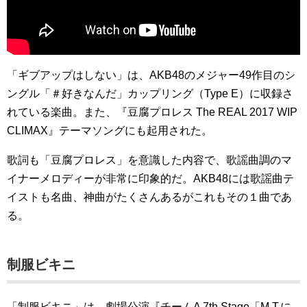
「ギブアップはしない」は、AKB48のメジャー49作目のシ
ングル「＃好きなんだ」カップリング（Type E）に収録さ
れている楽曲。また、『豆腐プロレス The REAL 2017 WIP
CLIMAX』テーマソングにも起用された。
歌詞も「豆腐プロレス」を意識した内容で、歌謡曲調のマ
イナーメロディーが非常に印象的だ。AKB48には歌謡曲テ
イストも名曲、神曲がたくさんあるがこれもその１曲であ
る。
制服ビキニ
「制服ビキニ」は、劇場公演『チームA 7th Stage「M.T.に