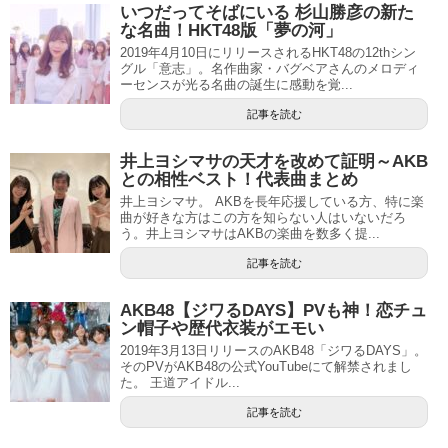
いつだってそばにいる 杉山勝彦の新た
な名曲！HKT48版「夢の河」
2019年4月10日にリリースされるHKT48の12thシン
グル「意志」。名作曲家・バグベアさんのメロディ
ーセンスが光る名曲の誕生に感動を覚...
記事を読む
井上ヨシマサの天才を改めて証明～AKB
との相性ベスト！代表曲まとめ
井上ヨシマサ。 AKBを長年応援している方、特に楽
曲が好きな方はこの方を知らない人はいないだろ
う。井上ヨシマサはAKBの楽曲を数多く提...
記事を読む
AKB48【ジワるDAYS】PVも神！恋チュ
ン帽子や歴代衣装がエモい
2019年3月13日リリースのAKB48「ジワるDAYS」。
そのPVがAKB48の公式YouTubeにて解禁されまし
た。 王道アイドル...
記事を読む