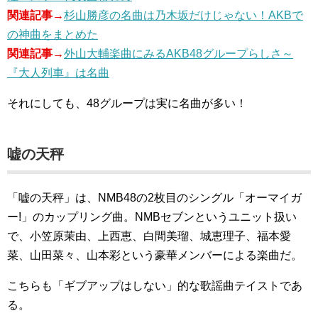
関連記事→
杉山勝彦の名曲は乃木坂だけじゃない！AKBで
の神曲をまとめた
関連記事→
外山大輔楽曲にみるAKB48グループらしさ～
『大人列車』は名曲
それにしても、48グループは実に名曲が多い！
嘘の天秤
「嘘の天秤」は、NMB48の2枚目のシングル「オーマイガ
ー!」のカップリング曲。NMBセブンというユニット扱い
で、小笠原茉由、上西恵、白間美瑠、城恵理子、福本愛
菜、山田菜々、山本彩という豪華メンバーによる楽曲だ。
こちらも「ギブアップはしない」的な歌謡曲テイストであ
る。