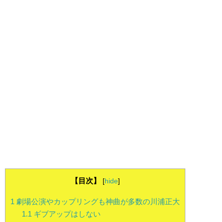
【目次】
[
hide
]
1
劇場公演やカップリングも神曲が多数の川浦正大
1.1
ギブアップはしない