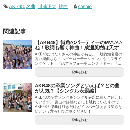
AKB48
,
名曲
,
川浦正大
,
神曲
sashio
関連記事
【AKB48】街角のパーティーのMVいい
ね！歌詞も響く神曲！成瀬英樹は天才
AKB48にはたくさんの神曲がある。一般的知名度の
高い楽曲なら「ヘビーローテーション」や「フライ
ングゲット」「恋するフォーチュンクッキー」「...
記事を読む
AKB48の卒業ソングといえば？どの曲
が人気？【シングル表題編】
AKB48の卒業ソングをシングル表題に絞りご紹介し
ています。 楽曲の詳細などにも触れていますので、
AKB48の楽曲は好きだけどメンバーはあまり知らな
いという方もぜひご覧ください！
記事を読む