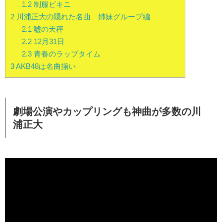
1.2
制服ビキニ
2
川浦正大の隠れた名曲 姉妹グループ編
2.1
嘘の天秤
2.2
12月31日
2.3
青春のラップタイム
3
AKB48は名曲揃い
劇場公演やカップリングも神曲が多数の川
浦正大