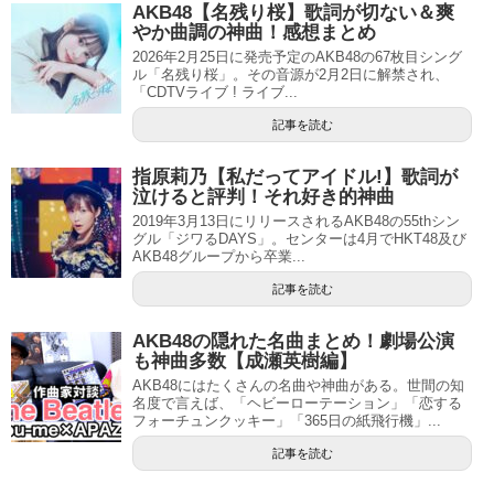
AKB48【名残り桜】歌詞が切ない＆爽
やか曲調の神曲！感想まとめ
2026年2月25日に発売予定のAKB48の67枚目シング
ル「名残り桜」。その音源が2月2日に解禁され、
「CDTVライブ ! ライブ...
記事を読む
指原莉乃【私だってアイドル!】歌詞が
泣けると評判！それ好き的神曲
2019年3月13日にリリースされるAKB48の55thシン
グル「ジワるDAYS」。センターは4月でHKT48及び
AKB48グループから卒業...
記事を読む
AKB48の隠れた名曲まとめ！劇場公演
も神曲多数【成瀬英樹編】
AKB48にはたくさんの名曲や神曲がある。世間の知
名度で言えば、「ヘビーローテーション」「恋する
フォーチュンクッキー」「365日の紙飛行機」...
記事を読む