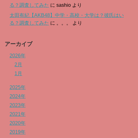
る？調査してみた
に
sashio
より
太田有紀【AKB48】中学・高校・大学は？彼氏はい
る？調査してみた
に
。。。
より
アーカイブ
2026年
2月
1月
2025年
2024年
2023年
2021年
2020年
2019年