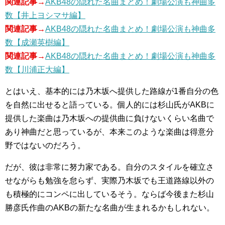
関連記事→
AKB48の隠れた名曲まとめ！劇場公演も神曲多
数【井上ヨシマサ編】
関連記事→
AKB48の隠れた名曲まとめ！劇場公演も神曲多
数【成瀬英樹編】
関連記事→
AKB48の隠れた名曲まとめ！劇場公演も神曲多
数【川浦正大編】
とはいえ、基本的には乃木坂へ提供した路線が1番自分の色
を自然に出せると語っている。個人的には杉山氏がAKBに
提供した楽曲は乃木坂への提供曲に負けないくらい名曲で
あり神曲だと思っているが、本来このような楽曲は得意分
野ではないのだろう。
だが、彼は非常に努力家である。自分のスタイルを確立さ
せながらも勉強を怠らず、実際乃木坂でも王道路線以外の
も積極的にコンペに出しているそう。ならば今後また杉山
勝彦氏作曲のAKBの新たな名曲が生まれるかもしれない。