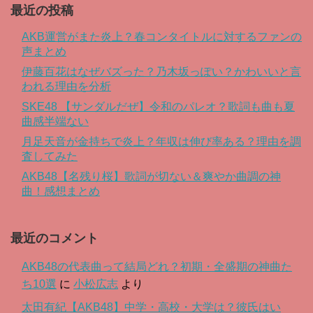
最近の投稿
AKB運営がまた炎上？春コンタイトルに対するファンの
声まとめ
伊藤百花はなぜバズった？乃木坂っぽい？かわいいと言
われる理由を分析
SKE48 【サンダルだぜ】令和のパレオ？歌詞も曲も夏
曲感半端ない
月足天音が金持ちで炎上？年収は伸び率ある？理由を調
査してみた
AKB48【名残り桜】歌詞が切ない＆爽やか曲調の神
曲！感想まとめ
最近のコメント
AKB48の代表曲って結局どれ？初期・全盛期の神曲た
ち10選
に
小松広志
より
太田有紀【AKB48】中学・高校・大学は？彼氏はい