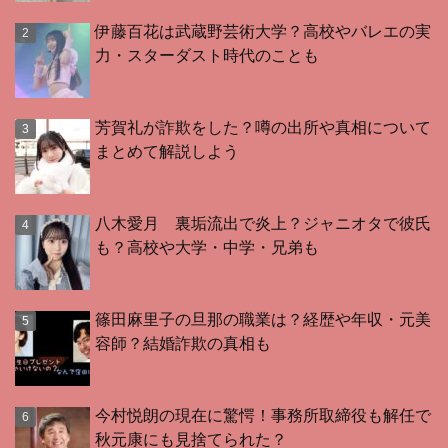
伊藤百花は武蔵野芸術大学？高校やバレエの実
力・スターダスト時代のことも
芳賀礼が詐欺をした？噂の出所や真相について
まとめて解説しよう
八木愛月 裏垢流出で炎上？ジャニオタで彼氏
も？高校や大学・中学・兄弟も
篠田麻里子の旦那の職業は？経歴や年収・元美
容師？結婚詐欺の真相も
今村悦朗の現在に驚愕！事務所取締役も解任で
秋元康にも見捨てられた？