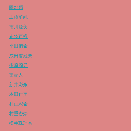
岡部麟
工藤華純
市川愛美
布袋百椛
平田侑希
成田香姫奈
指原莉乃
支配人
新井彩永
本田仁美
村山彩希
村重杏奈
松井珠理奈