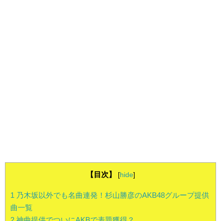
【目次】
[
hide
]
1
乃木坂以外でも名曲連発！杉山勝彦のAKB48グループ提供
曲一覧
2
神曲提供でついにAKBで表題獲得？