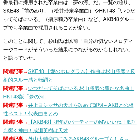
番最初に採用された卒業曲は「夢の河」だ。一覧の通り、
SKE48「前のめり」（松井玲奈卒業曲）やHKT48「いつだ
ってそばにいる」（指原莉乃卒業曲）など、AKB48グルー
プでも卒業曲で採用されることが多い。
このことに関して、杉山氏は以前「自分の切ないメロディ
ーやコードがそういった結果につながるのかもしれない」
と語っていた。
関連記事→
SKE48 【愛のホログラム】作曲は杉山勝彦？反
射的スルー感と転調と
関連記事→
いつだってそばにいる 杉山勝彦の新たな名曲！
HKT48版「夢の河」
関連記事→
井上ヨシマサの天才を改めて証明～AKBとの相
性ベスト！代表曲まとめ
関連記事→
【AKB48】街角のパーティーのMVいいね！歌詞
も響く神曲！成瀬英樹は天才
関連記事→
外山大輔楽曲にみるAKB48グループらしさ～