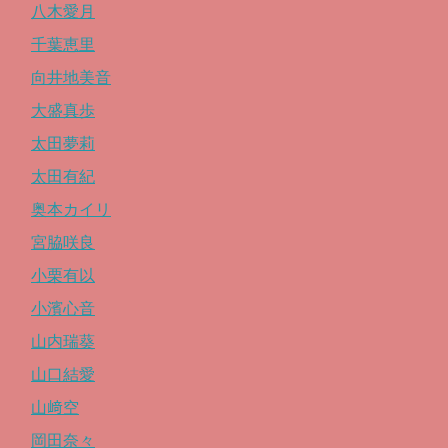
八木愛月
千葉恵里
向井地美音
大盛真歩
太田夢莉
太田有紀
奥本カイリ
宮脇咲良
小栗有以
小濱心音
山内瑞葵
山口結愛
山﨑空
岡田奈々