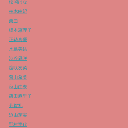
松岡はな
柏木由紀
楽曲
橋本恵理子
正鋳真優
水島美結
渋谷凪咲
濵咲友菜
畠山希美
秋山由奈
篠田麻里子
芳賀礼
迫由芽実
野村実代