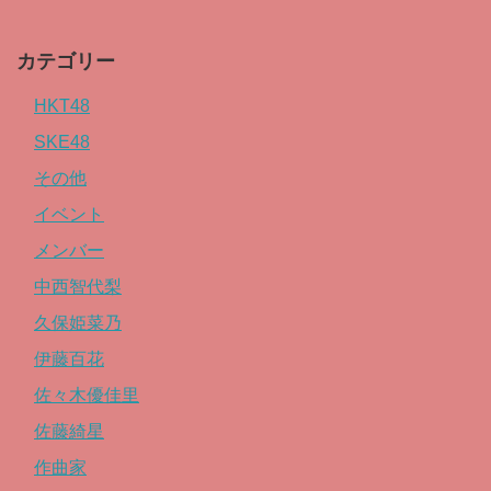
カテゴリー
HKT48
SKE48
その他
イベント
メンバー
中西智代梨
久保姫菜乃
伊藤百花
佐々木優佳里
佐藤綺星
作曲家