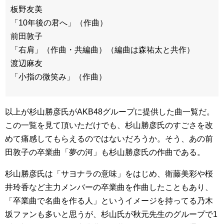
板野友美
「10年後の君へ」（作曲）
前田敦子
「右肩」（作曲・共編曲）（編曲は森祐太と共作）
渡辺麻友
「小指の微笑み」（作曲）
以上が杉山勝彦氏がAKB48グループに提供した曲一覧だ。
この一覧を見て頂いただけでも、杉山勝彦氏のすごさを改
めて痛感してもらえるのではないだろうか。そう、あの前
田敦子の卒業曲「夢の河」も杉山勝彦氏の作曲である。
杉山勝彦氏は「サヨナラの意味」をはじめ、衛藤美彩や桜
井玲香など主力メンバーの卒業曲を作曲したこともあり、
「卒業曲で名曲を作る人」というイメージを持ってる乃木
坂ファンも多いと思うが、杉山氏が秋元先生のグループで1