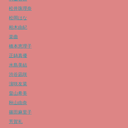
松井珠理奈
松岡はな
柏木由紀
楽曲
橋本恵理子
正鋳真優
水島美結
渋谷凪咲
濵咲友菜
畠山希美
秋山由奈
篠田麻里子
芳賀礼