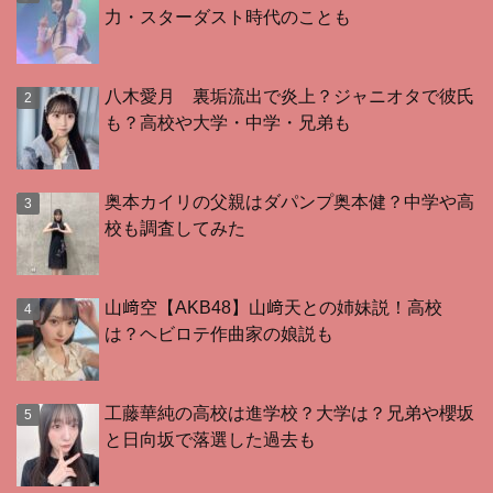
力・スターダスト時代のことも
八木愛月 裏垢流出で炎上？ジャニオタで彼氏
も？高校や大学・中学・兄弟も
奥本カイリの父親はダパンプ奥本健？中学や高
校も調査してみた
山﨑空【AKB48】山﨑天との姉妹説！高校
は？ヘビロテ作曲家の娘説も
工藤華純の高校は進学校？大学は？兄弟や櫻坂
と日向坂で落選した過去も