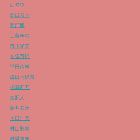
山﨑空
岡田奈々
岡部麟
工藤華純
市川愛美
布袋百椛
平田侑希
成田香姫奈
指原莉乃
支配人
新井彩永
本田仁美
村山彩希
村重杏奈