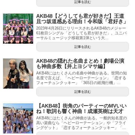
記事を読む
AKB48【どうしても君が好きだ】王道
且つ坂道感ある理由！令和版「君好き」
2023年4月26日にリリースされるAKB48のメジャー
61枚目シングル「どうしても君が好きだ」。ユニバ
ーサルミュージック移籍第1弾という大...
記事を読む
AKB48の隠れた名曲まとめ！劇場公演
も神曲多数【井上ヨシマサ編】
AKB48にはたくさんの名曲や神曲がある。世間の知
名度で言えば、「ヘビーローテーション」「恋する
フォーチュンクッキー」「365日の紙飛行機」...
記事を読む
【AKB48】街角のパーティーのMVいい
ね！歌詞も響く神曲！成瀬英樹は天才
AKB48にはたくさんの神曲がある。一般的知名度の
高い楽曲なら「ヘビーローテーション」や「フライ
ングゲット」「恋するフォーチュンクッキー」「...