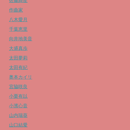
佐藤綺星
作曲家
八木愛月
千葉恵里
向井地美音
大盛真歩
太田夢莉
太田有紀
奥本カイリ
宮脇咲良
小栗有以
小濱心音
山内瑞葵
山口結愛