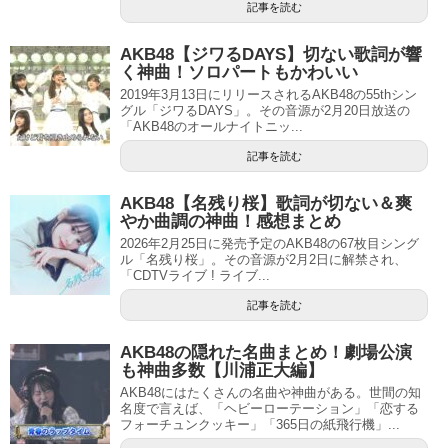
記事を読む
AKB48【ジワるDAYS】切ない歌詞が響
く神曲！ソロパートもかわいい
2019年3月13日にリリースされるAKB48の55thシン
グル「ジワるDAYS」。その音源が2月20日放送の
「AKB48のオールナイトニッ...
記事を読む
AKB48【名残り桜】歌詞が切ない＆爽
やか曲調の神曲！感想まとめ
2026年2月25日に発売予定のAKB48の67枚目シング
ル「名残り桜」。その音源が2月2日に解禁され、
「CDTVライブ ! ライブ...
記事を読む
AKB48の隠れた名曲まとめ！劇場公演
も神曲多数【川浦正大編】
AKB48にはたくさんの名曲や神曲がある。世間の知
名度で言えば、「ヘビーローテーション」「恋する
フォーチュンクッキー」「365日の紙飛行機」...