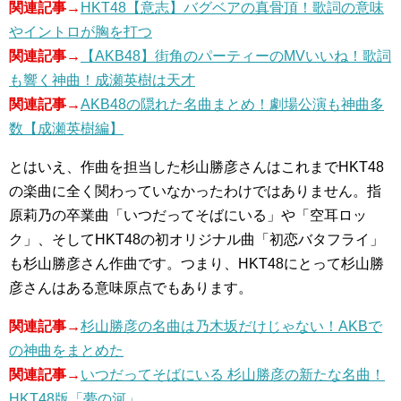
関連記事→
HKT48【意志】バグベアの真骨頂！歌詞の意味
やイントロが胸を打つ
関連記事→
【AKB48】街角のパーティーのMVいいね！歌詞
も響く神曲！成瀬英樹は天才
関連記事→
AKB48の隠れた名曲まとめ！劇場公演も神曲多
数【成瀬英樹編】
とはいえ、作曲を担当した杉山勝彦さんはこれまでHKT48
の楽曲に全く関わっていなかったわけではありません。指
原莉乃の卒業曲「いつだってそばにいる」や「空耳ロッ
ク」、そしてHKT48の初オリジナル曲「初恋バタフライ」
も杉山勝彦さん作曲です。つまり、HKT48にとって杉山勝
彦さんはある意味原点でもあります。
関連記事→
杉山勝彦の名曲は乃木坂だけじゃない！AKBで
の神曲をまとめた
関連記事→
いつだってそばにいる 杉山勝彦の新たな名曲！
HKT48版「夢の河」