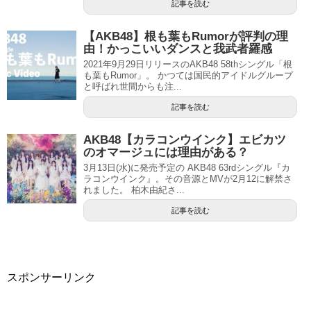
記事を読む
【AKB48】根も葉もRumorが評判の理
由！かっこいいダンスと我武者羅感
2021年9月29日リリースのAKB48 58thシングル「根
も葉もRumor」。 かつては国民的アイドルグループ
と呼ばれ世間からも注...
記事を読む
AKB48【カラコンウインク】エビカツ
のオマージュには理由がある？
3月13日(水)に発売予定の AKB48 63rdシングル『カ
ラコンウインク』。その音源とMVが2月12に解禁さ
れました。 柏木由紀さ...
記事を読む
スポンサーリンク