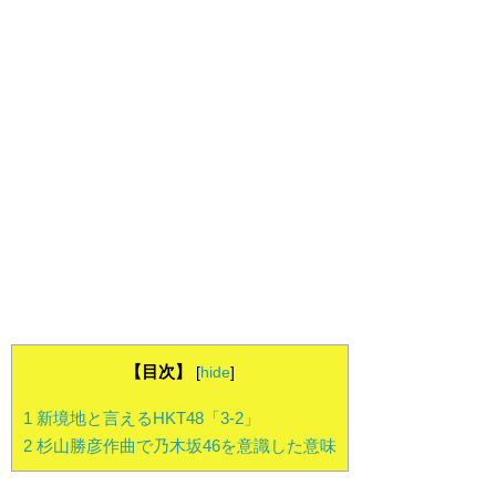
【目次】
[
hide
]
1
新境地と言えるHKT48「3-2」
2
杉山勝彦作曲で乃木坂46を意識した意味