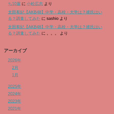
ち10選
に
小松広志
より
太田有紀【AKB48】中学・高校・大学は？彼氏はい
る？調査してみた
に
sashio
より
太田有紀【AKB48】中学・高校・大学は？彼氏はい
る？調査してみた
に
。。。
より
アーカイブ
2026年
2月
1月
2025年
2024年
2023年
2021年