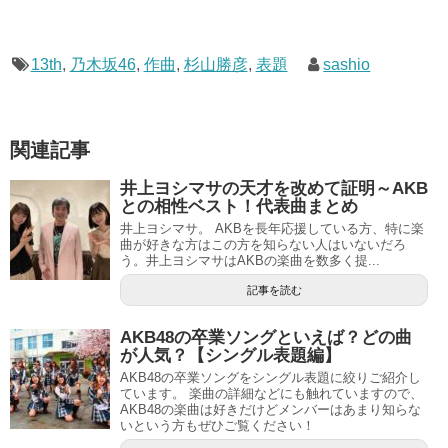
13th
,
乃木坂46
,
作曲
,
杉山勝彦
,
表題
sashio
関連記事
井上ヨシマサの天才を改めて証明～AKB
との相性ベスト！代表曲まとめ
井上ヨシマサ。 AKBを長年応援している方、特に楽
曲が好きな方はこの方を知らない人はいないだろ
う。井上ヨシマサはAKBの楽曲を数多く提...
記事を読む
AKB48の卒業ソングといえば？どの曲
が人気？【シングル表題編】
AKB48の卒業ソングをシングル表題に絞りご紹介し
ています。 楽曲の詳細などにも触れていますので、
AKB48の楽曲は好きだけどメンバーはあまり知らな
いという方もぜひご覧ください！