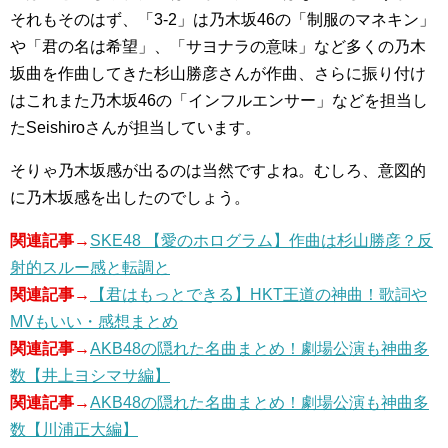
それもそのはず、「3-2」は乃木坂46の「制服のマネキン」
や「君の名は希望」、「サヨナラの意味」など多くの乃木
坂曲を作曲してきた杉山勝彦さんが作曲、さらに振り付け
はこれまた乃木坂46の「インフルエンサー」などを担当し
たSeishiroさんが担当しています。
そりゃ乃木坂感が出るのは当然ですよね。むしろ、意図的
に乃木坂感を出したのでしょう。
関連記事→
SKE48 【愛のホログラム】作曲は杉山勝彦？反
射的スルー感と転調と
関連記事→
【君はもっとできる】HKT王道の神曲！歌詞や
MVもいい・感想まとめ
関連記事→
AKB48の隠れた名曲まとめ！劇場公演も神曲多
数【井上ヨシマサ編】
関連記事→
AKB48の隠れた名曲まとめ！劇場公演も神曲多
数【川浦正大編】