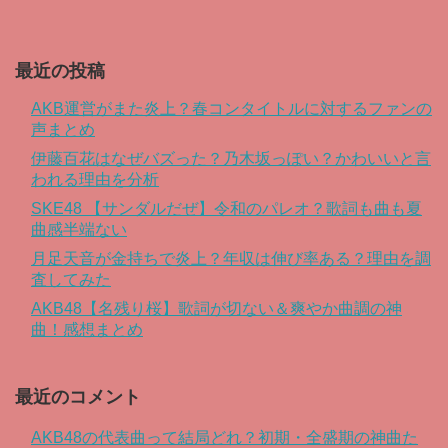
When autocomplete results are available use up and down arro
最近の投稿
AKB運営がまた炎上？春コンタイトルに対するファンの
声まとめ
伊藤百花はなぜバズった？乃木坂っぽい？かわいいと言
われる理由を分析
SKE48 【サンダルだぜ】令和のパレオ？歌詞も曲も夏
曲感半端ない
月足天音が金持ちで炎上？年収は伸び率ある？理由を調
査してみた
AKB48【名残り桜】歌詞が切ない＆爽やか曲調の神
曲！感想まとめ
最近のコメント
AKB48の代表曲って結局どれ？初期・全盛期の神曲た